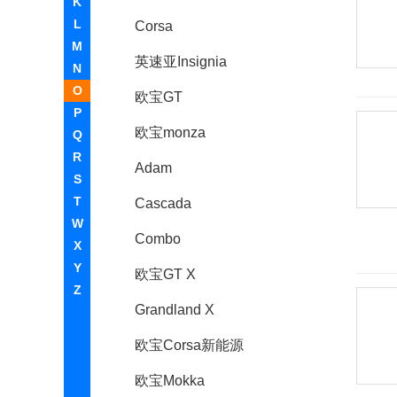
K
L
Corsa
M
英速亚Insignia
N
O
欧宝GT
P
欧宝monza
Q
R
Adam
S
T
Cascada
W
Combo
X
Y
欧宝GT X
Z
Grandland X
欧宝Corsa新能源
欧宝Mokka