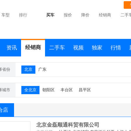
车型
排行
买车
报价
降价
经销商
二手
经销商
资讯
二手车
视频
独家
行情
择省份
北京
广东
择城市
全北京
朝阳区
丰台区
昌平区
合店
北京金磊顺通科贸有限公司