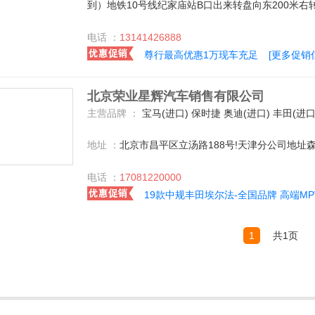
到）地铁10号线纪家庙站B口出来转盘向东200米右转
电话 ：
13141426888
尊行最高优惠1万现车充足
[更多促销
北京荣业星辉汽车销售有限公司
主营品牌 ：
宝马(进口) 保时捷 奥迪(进口) 丰田(进口) 福特(进口) 捷豹 路虎 玛莎拉蒂 奔驰(进口) 沃尔沃(进口) 一汽丰田 福建奔驰 乔治巴顿 宾利 阿斯顿-马丁 法拉利 奔驰-AMG 奔驰-迈巴赫 劳斯莱斯 巴博斯 BMW i 宝马M GMC 道奇(进口) 兰博基尼 迈巴赫 一汽奥迪 林肯 特斯拉-TESLA 凯迪拉克(进口) 广汽丰田 大众(进口) 雷克萨斯 Jeep 北京 一汽奔腾 北汽绅宝 雪佛兰(进口) 华晨宝马 ALPINA 北汽银翔 宝骏汽车 宝沃汽车 北汽威旺 北汽新能源 日产(进口) 东风悦达起亚 奇瑞捷豹路虎 比亚迪 长城 郑州日产 东风风神 广汽传祺 北汽福田 郑州日产（东风风度） 杜卡迪 哈弗汽车 长安福特 北京奔驰 华泰汽车 成功汽车 吉利汽车 比速汽车 
地址 ：
北京市昌平区立汤路188号!天津分公司地址
电话 ：
17081220000
19款中规丰田埃尔法-全国品牌 高端MP
1
共1页