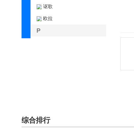
讴歌
欧拉
P
帕加尼
PAL-V
朋克汽车
Piëch Automotive
Polestar极星
Q
前途汽车
综合排行
乔治巴顿