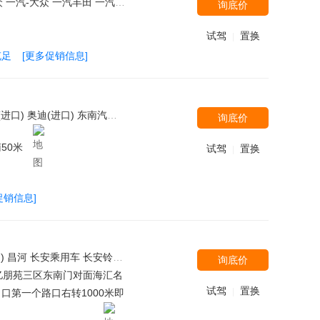
eep 广汽菲克 江铃 MG 上汽荣威 斯巴鲁 瑞麒 庆铃 江西五十铃 北汽银翔 华晨中华 宝马(进口) 华晨宝马 雪佛兰 福特(进口) 东南汽车 郑州日产（东风风度） 布加迪 比速汽车 别克(进口) 标致(进口) 长安商用车 广汽吉奥 东风雪铁龙 本田(进口) 欧宝 威麟 世爵 大众(进口) 广汽三菱 奥迪(进口) 起亚(进口) 吉利汽车 红旗 林肯 雪铁龙(进口) 观致
询底价
试驾
置换
|
充足
[更多促销信息]
 北汽绅宝 宝马M 沃尔沃亚太 北汽银翔 北汽新能源 东风英菲尼迪 奔驰-迈巴赫 广汽菲克 斯巴鲁 东风风神 东风雪铁龙 马自达(进口) 长安马自达 一汽马自达 道奇(进口) 路虎 奇瑞捷豹路虎 捷豹 斯柯达 阿斯顿-马丁 江淮汽车 东风裕隆 东风日产-启辰 东风风行 吉利汽车 MG 红旗 克莱斯勒 东风风光 金杯 华晨鑫源 绵阳金杯 雷克萨斯 长城 力帆汽车 长安铃木 奇瑞汽车 众泰 中华
询底价
50米
试驾
置换
|
促销信息]
南三菱 广汽丰田 长安马自达 郑州日产 一汽马自达 一汽奔腾 东风风神 广汽传祺 福建奔驰 广汽本田-理念 宝骏汽车 东风裕隆 东风日产-启辰 北京 长安商用车 北汽威旺 上汽大通 海马郑州 一汽欧朗 东风风行 观致 东风本田-思铭 野马汽车 DS（进口） 巴博斯 奔驰-AMG 哈弗汽车 北汽绅宝 宝马M 郑州日产（东风风度） 长安PSA 郑州日产 东风御风 潍柴汽车 沃尔沃亚太 福汽启腾 北汽银翔 北汽新能源 东风英菲尼迪 奇瑞捷豹路虎 奔驰-迈巴赫 广汽菲克 东风汽车 东风雷诺 宝沃汽车 东风风光 江铃福特 绵阳金杯 铃木(进口) 昌河铃木
询底价
亿朋苑三区东南门对面海汇名
试驾
置换
|
口第一个路口右转1000米即