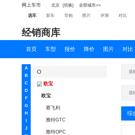
网上车市
北京
[切换]
全部城市>>
摩根
选车
新车
导购
图片
评测
对比
N
经销商库
哪吒汽车
纳智捷
首页
车型
报价
降价
图片
对比
NEVS国能汽车
A
O
选
B
C
欧宝
D
选
欧宝
F
G
赛飞利
综
H
雅特GTC
I
J
雅特OPC