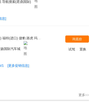
.导航搜索{君鼎国际}
信息]
长安乘用车 观致 菲斯科 黄海 布加迪 阿尔法.罗密欧 东风风行 昌河 一汽-大众 哈飞 卡尔森 奇瑞汽车 迈凯伦 帕加尼 三菱(进口) 上汽大众 江铃汽车 北汽新能源 Icona Spirra(思派朗) 御捷新能源 开瑞 一汽海马 道奇 陆风 别克 中顺汽车 陕汽通家 路特斯 东风启辰 江铃 安凯客车 长安铃木 光冈 雷诺 广汽本田 卡威汽车 福迪 长安马自达 江铃集团新能源 罗伦士 凯佰赫 北汽瑞丽 菲亚特(进口) 浙江卡尔森 欧宝
询底价
森扬国际汽车城
试驾
置换
|
V1
[更多促销信息]
更多>>