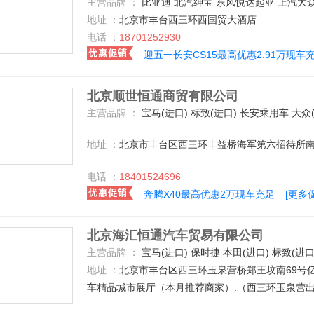
主营品牌 ：
比亚迪 北汽绅宝 东风悦达起亚 上汽大众 一汽-大众 一汽丰田 一汽奥迪 长安福特 哈弗汽车 广汽传祺 宝骏汽车 江淮汽车 长安乘用车 东风本田 广汽本田 北京现代 东风日产 上汽通用五菱 中兴 三菱(进口) 奇瑞汽车 东风裕隆 陆风 力帆汽车 猎豹汽车 凯迪拉克(国产) 一汽马自达 长安马自达 捷豹 奇瑞捷豹路虎 黄海 一汽海马 海马郑州 北汽威旺 北京汽车 东风风神 郑州日产 东风汽车 长城 东风标致 东风风光 东风风行 东风启辰 东风小康 金杯 华晨华瑞 华泰汽车 莲花汽车 开瑞 长安铃木 昌河铃木 众泰 野马汽车 一汽奔腾 别克 昌河 北汽福田 福田伽途 广汽丰田 J
地址 ：
北京市丰台西三环西国贸大酒店
电话 ：
18701252930
迎五一长安CS15最高优惠2.91万现车
北京顺世恒通商贸有限公司
主营品牌 ：
宝马(进口) 标致(进口) 长安乘用车 大众(进口) 奥迪(进口) 东南汽车 菲亚特(进口) 丰田(进口) 东风日产 比亚迪 福特(进口) Jeep 东风悦达起亚 凯迪拉克(进口) 奔驰(进口) 欧宝 起亚(进口) 日产(进口) 别克 沃尔沃(进口) 英菲尼迪 现代(进口) 雪佛兰(进口) 一汽奥迪 陆风 北京现代 上汽通用五菱 雪佛兰 上汽荣威 华晨宝马 一汽丰田 上汽大众 一汽-大众 东风标致 凯迪拉克(国产) 沃尔沃 一汽海马 北京奔驰 广汽本田 东风本田 别克(进口) 长安福特 江铃福特 广汽丰田 郑州日产 一汽奔腾 广汽传祺 福建奔驰 宝骏汽车 北京 BMW i 长安商用车 北汽威旺 海马郑州 广汽菲亚特 观致 奔驰-AMG 哈弗汽车
地址 ：
北京市丰台区西三环丰益桥海军第六招待所南
电话 ：
18401524696
奔腾X40最高优惠2万现车充足
[更多
北京海汇恒通汽车贸易有限公司
主营品牌 ：
宝马(进口) 保时捷 本田(进口) 标致(进口) 昌河 长安乘用车 长安铃木 大众(进口) 道奇(进口) 奥迪(进口) 东风小康 东南汽车 菲亚特(进口) 丰田(进口) 东风日产 比亚迪 福特(进口) 北汽福田 红旗 吉利汽车 Jeep 东风悦达起亚 捷豹 凯迪拉克(进口) 克莱斯勒 雷诺 猎豹汽车 林肯 雷克萨斯 路虎 马自达(进口) 玛莎拉蒂 奔驰(进口) 欧宝 奇瑞汽车 起亚(进口) 日产(进口) 三菱(进口) 别克 金杯 斯柯达(进口) 哈飞 沃尔沃(进口) 英菲尼迪 天津一汽 现代(进口) 雪佛兰(进口) 雪铁龙(进口) 一汽奥迪 中华 中兴 东风雪铁龙 陆风 长城 北京现代 上汽通用五菱 雪佛兰 江淮汽车 上汽荣威 华晨宝马 一汽丰田 上汽大众 一汽-大众 东风标致 斯巴鲁 凯迪拉克(国产) 福迪 广汽吉奥 众泰 沃尔沃 一汽海马 讴歌 斯柯达 MINI MG 一汽吉林 莲花汽车 北京奔驰 广汽本田 东风本田 别克(进口) 长安福特 广汽三菱 东
地址 ：
北京市丰台区西三环玉泉营桥郑王坟南69号
车精品城市展厅（本月推荐商家）.（西三环玉泉营出