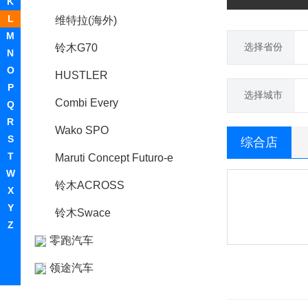
K
L
维特拉(海外)
M
选择省份
铃木G70
N
O
HUSTLER
P
选择城市
Combi Every
Q
R
Wako SPO
S
综合店
T
Maruti Concept Futuro-e
W
铃木ACROSS
X
Y
铃木Swace
Z
零跑汽车
领途汽车
理念