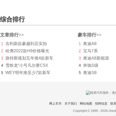
路特斯
绿驰汽车
综合排行
M
文章排行>>
麦格纳
豪车排行>>
1
吉利新款豪越到店实拍
1
奥迪A8
迈凯伦
2
哈弗2022款H9价格曝光
2
宝马7系
Mansory
3
路特斯规划五年推4款新车
3
奥迪A8新能源
4
雪铁龙“小号凡尔赛C5X
4
奔驰S级
玛莎拉蒂
5
WEY明年推至少7款新车
5
奥迪S8
马自达
Micro
名爵
网上车市
关于我们
网站地图
招聘信息
联
MINI
Copyright © 1999 -
2026 ches