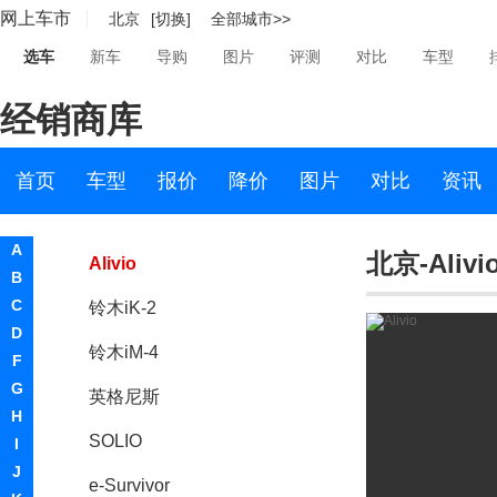
网上车市
北京
[切换]
全部城市>>
铃木Authentics
选车
新车
导购
图片
评测
对比
车型
铃木iV-4
经销商库
SX4 S-CROSS
Spacia
首页
车型
报价
降价
图片
对比
资讯
新Celerio
A
北京-Alivi
Alivio
B
C
铃木iK-2
D
铃木iM-4
F
G
英格尼斯
H
SOLIO
I
J
e-Survivor