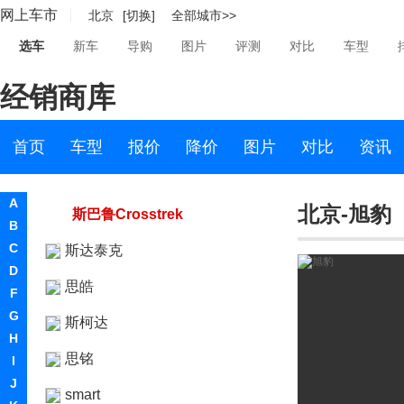
网上车市
北京
[切换]
全部城市>>
斯巴鲁XV新能源
选车
新车
导购
图片
评测
对比
车型
斯巴鲁LEVORG
经销商库
VIZIV Adrenaline
Evoltis
首页
车型
报价
降价
图片
对比
资讯
Solterra
A
北京-旭豹
斯巴鲁Crosstrek
B
C
斯达泰克
D
思皓
F
G
斯柯达
H
思铭
I
J
smart