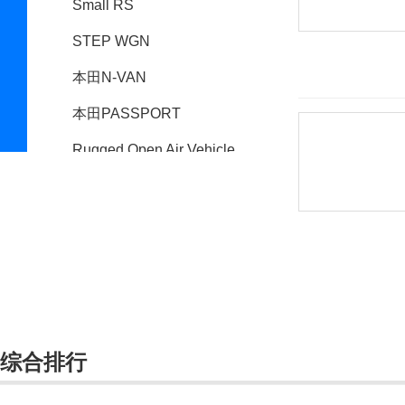
Small RS
STEP WGN
本田N-VAN
本田PASSPORT
Rugged Open Air Vehicle
Concept
Ridgeline
本田e
本田BR-V
本田NSX
综合排行
本田P-NUT
本田S2000