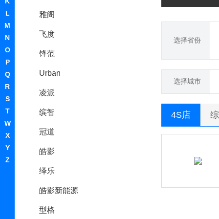
K
L
雅阁
M
飞度
N
选择省份
O
锋范
P
Urban
Q
选择城市
R
凌派
S
T
缤智
4S店
综
W
冠道
X
Y
皓影
Z
绎乐
皓影新能源
型格