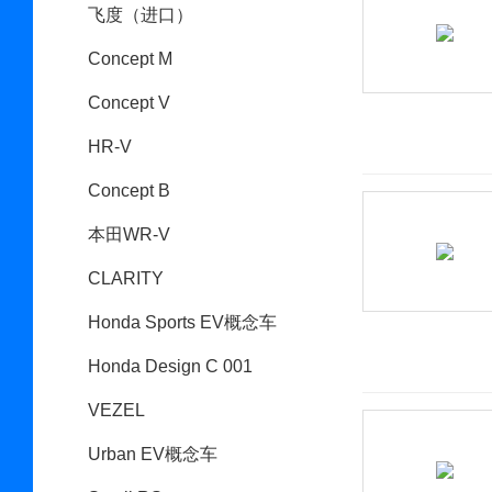
飞度（进口）
Concept M
Concept V
HR-V
Concept B
本田WR-V
CLARITY
Honda Sports EV概念车
Honda Design C 001
VEZEL
Urban EV概念车