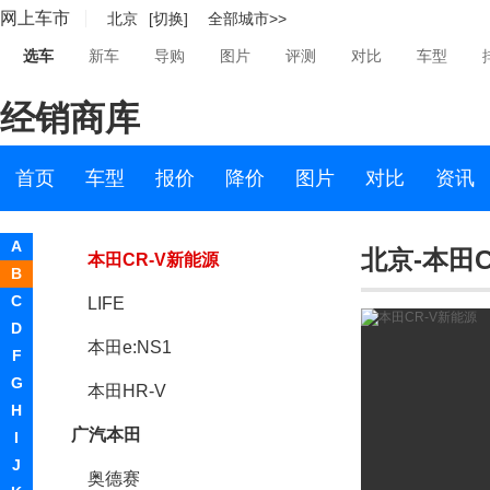
网上车市
北京
[切换]
全部城市>>
艾力绅
选车
新车
导购
图片
评测
对比
车型
本田XR-V
经销商库
本田UR-V
英仕派
首页
车型
报价
降价
图片
对比
资讯
享域
A
北京-本田C
本田CR-V新能源
B
C
LIFE
D
本田e:NS1
F
G
本田HR-V
H
广汽本田
I
J
奥德赛