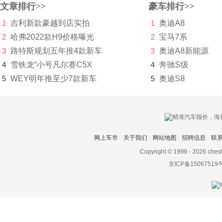
文章排行>>
豪车排行>>
本田SUT
1
吉利新款豪越到店实拍
1
奥迪A8
2
哈弗2022款H9价格曝光
2
宝马7系
Freed
3
路特斯规划五年推4款新车
3
奥迪A8新能源
Tomo
4
雪铁龙“小号凡尔赛C5X
4
奔驰S级
里程
5
WEY明年推至少7款新车
5
奥迪S8
Honda SUV e:
本田Prologue
BeyonCa
网上车市
关于我们
网站地图
招聘信息
联
Copyright © 1999 -
2026 ches
标致
京ICP备15067519
比德文汽车
别克
宾利