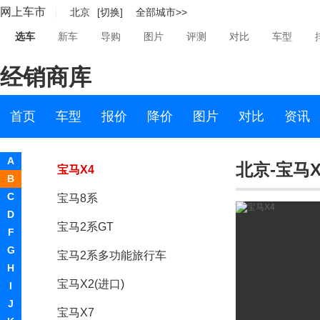
网上车市
北京
[切换]
全部城市>>
EfficientDynamics
选车
新车
导购
图片
评测
对比
车型
ConnectedDrive
经销商库
宝马Z2
宝马2系
首页
车型
报价
降价
图片
对比
资讯
宝马4系
A
北京-宝马X
宝马X4
B
C
宝马8系
D
宝马2系GT
F
G
宝马2系多功能旅行车
H
宝马X2(进口)
I
J
宝马X7