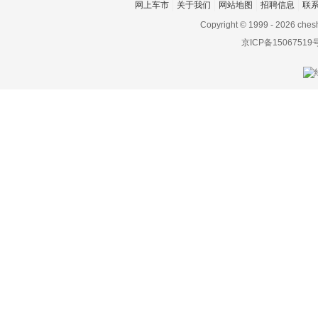
网上车市
关于我们
网站地图
招聘信息
联
宾尼法利纳
Copyright © 1999 -
2026 ches
比速
京ICP备15067519
比亚迪
博郡汽车
Bollinger Motors
BRP
布加迪
C
长安凯程
长安跨越
长安欧尚