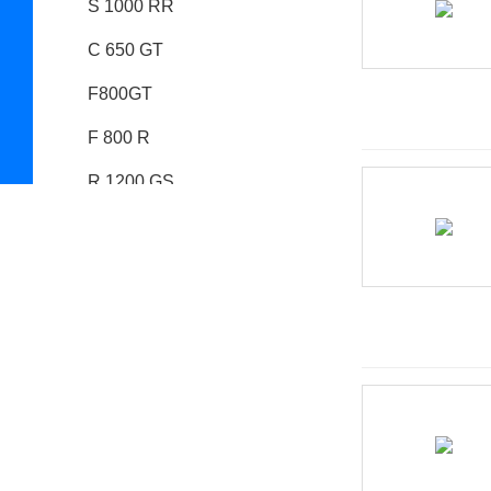
S 1000 RR
C 650 GT
F800GT
F 800 R
R 1200 GS
R 1200 GS Adventure
K 1600 GT
F 800 GS
R nineT
G310R
R 1200 R
F 700 GS