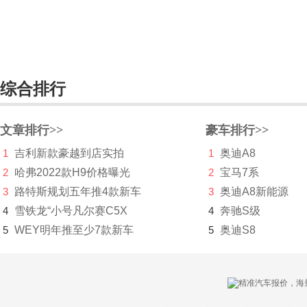
北汽威旺
北汽新能源
北汽制造
综合排行
奔驰
文章排行>>
豪车排行>>
奔腾
1
吉利新款豪越到店实拍
1
奥迪A8
本田
2
哈弗2022款H9价格曝光
2
宝马7系
BeyonCa
3
路特斯规划五年推4款新车
3
奥迪A8新能源
4
雪铁龙“小号凡尔赛C5X
4
奔驰S级
标致
5
WEY明年推至少7款新车
5
奥迪S8
比德文汽车
别克
宾利