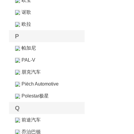
欧宝
讴歌
欧拉
P
帕加尼
PAL-V
朋克汽车
Piëch Automotive
Polestar极星
Q
前途汽车
乔治巴顿