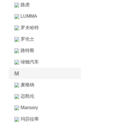
路虎
LUMMA
罗夫哈特
罗伦士
路特斯
绿驰汽车
M
麦格纳
迈凯伦
Mansory
玛莎拉蒂