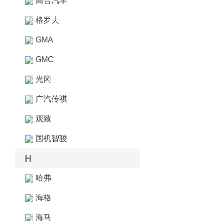
高合汽车
格罗夫
GMA
GMC
光冈
广汽传祺
观致
国机智骏
H
哈弗
海格
海马