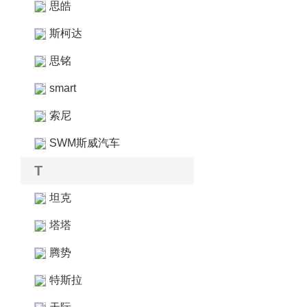
思皓
斯柯达
思铭
smart
索尼
SWM斯威汽车
T
坦克
塔塔
腾势
特斯拉