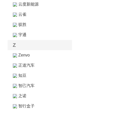
云度新能源
云雀
驭胜
宇通
Z
Zenvo
正道汽车
知豆
智己汽车
之诺
智行盒子