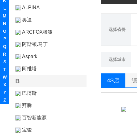
K
ALPINA
L
M
奥迪
N
选择省份
O
ARCFOX极狐
P
阿斯顿.马丁
Q
R
Aspark
选择城市
S
阿维塔
T
W
4S店
综
B
X
Y
巴博斯
Z
拜腾
百智新能源
宝骏