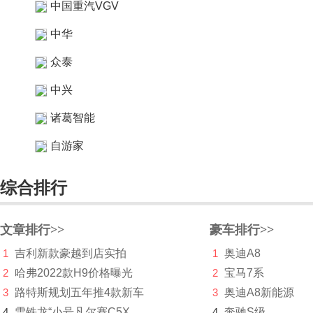
中国重汽VGV
中华
众泰
中兴
诸葛智能
自游家
综合排行
文章排行>>
豪车排行>>
1
吉利新款豪越到店实拍
1
奥迪A8
2
哈弗2022款H9价格曝光
2
宝马7系
3
路特斯规划五年推4款新车
3
奥迪A8新能源
4
雪铁龙“小号凡尔赛C5X
4
奔驰S级