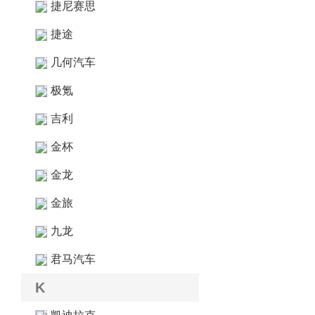
捷尼赛思
捷途
几何汽车
极氪
吉利
金杯
金龙
金旅
九龙
君马汽车
K