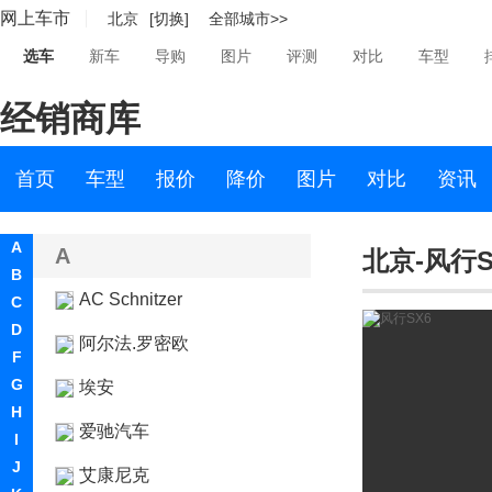
网上车市
北京
[切换]
全部城市>>
选车
新车
导购
图片
评测
对比
车型
经销商库
首页
车型
报价
降价
图片
对比
资讯
A
A
北京-风行S
B
AC Schnitzer
C
D
阿尔法.罗密欧
F
G
埃安
H
爱驰汽车
I
J
艾康尼克