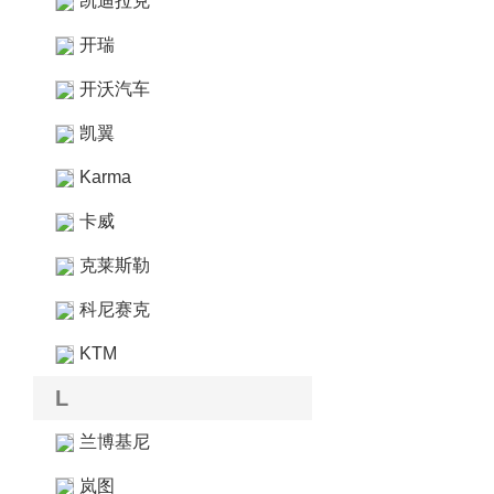
凯迪拉克
开瑞
开沃汽车
凯翼
Karma
卡威
克莱斯勒
科尼赛克
KTM
L
兰博基尼
岚图