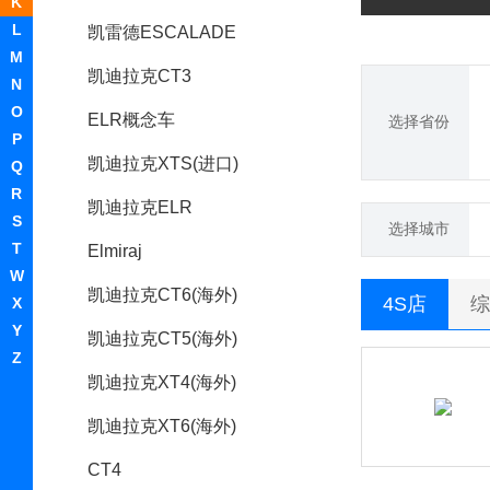
K
L
凯雷德ESCALADE
M
凯迪拉克CT3
N
O
ELR概念车
选择省份
P
凯迪拉克XTS(进口)
Q
R
凯迪拉克ELR
S
选择城市
T
Elmiraj
W
凯迪拉克CT6(海外)
4S店
综
X
Y
凯迪拉克CT5(海外)
Z
凯迪拉克XT4(海外)
凯迪拉克XT6(海外)
CT4