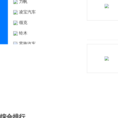
力帆
凌宝汽车
领克
铃木
零跑汽车
领途汽车
理念
林肯
LITE
理想
LOCAL MOTORS
综合排行
Lucid Motors