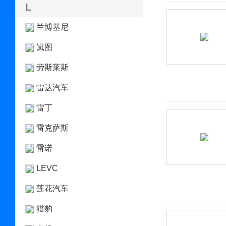
L
兰博基尼
岚图
劳斯莱斯
雷达汽车
雷丁
雷克萨斯
雷诺
LEVC
莲花汽车
猎豹