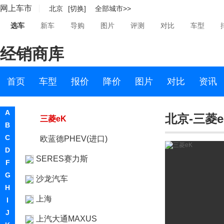
网上车市
北京
[切换]
全部城市>>
三菱 L200
选车
新车
导购
图片
评测
对比
车型
Engelberg Tourer
经销商库
SUPER HEIGHT K-
WAGON
首页
车型
报价
降价
图片
对比
资讯
三菱MI-TECH
A
北京-三菱e
三菱eK
B
C
欧蓝德PHEV(进口)
D
SERES赛力斯
F
G
沙龙汽车
H
上海
I
J
上汽大通MAXUS