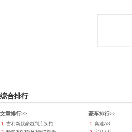
一汽
依维柯
远程汽车
远航汽车
裕路
云度新能源
云雀
驭胜
综合排行
宇通
文章排行>>
豪车排行>>
Z
1
吉利新款豪越到店实拍
1
奥迪A8
Zenvo
2
哈弗2022款H9价格曝光
2
宝马7系