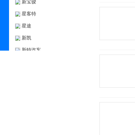
新宝骏
星客特
星途
新凯
新特汽车
西雅特
雪佛兰
雪铁龙
Y
野马
野马新能源
英菲尼迪