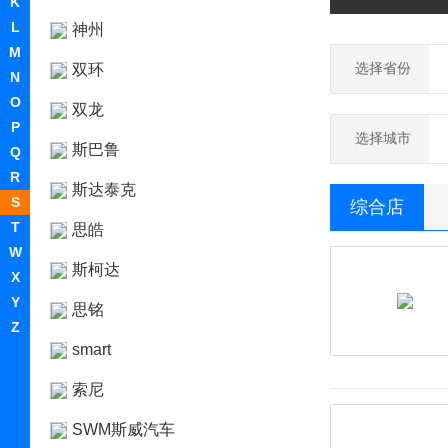
K
L
神州
M
选择省份
双环
N
O
双龙
P
选择城市
斯巴鲁
Q
R
斯达泰克
S
综合店
T
思皓
W
斯柯达
X
Y
思铭
Z
smart
索尼
SWM斯威汽车