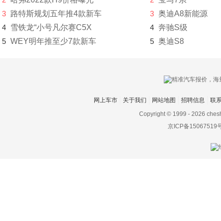
3
路特斯规划五年推4款新车
3
奥迪A8新能源
正道汽车
4
雪铁龙“小号凡尔赛C5X
4
奔驰S级
知豆
5
WEY明年推至少7款新车
5
奥迪S8
智己汽车
之诺
智行盒子
网上车市
关于我们
网站地图
招聘信息
联
中国重汽VGV
Copyright © 1999 -
2026 ches
京ICP备15067519
中华
众泰
中兴
诸葛智能
自游家