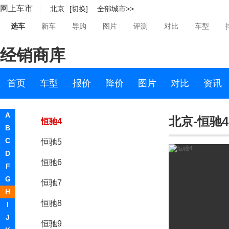
网上车市
北京
[切换]
全部城市>>
恒驰
选车
新车
导购
图片
评测
对比
车型
恒大新能源
经销商库
恒驰1
恒驰2
首页
车型
报价
降价
图片
对比
资讯
恒驰3
A
北京-恒驰4
恒驰4
B
C
恒驰5
D
恒驰6
F
G
恒驰7
H
恒驰8
I
J
恒驰9