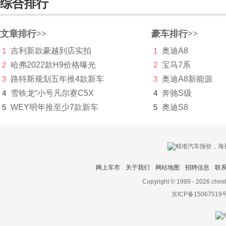
综合排行
华人运通
华泰
文章排行>>
豪车排行>>
1
吉利新款豪越到店实拍
1
奥迪A8
华泰新能源
2
哈弗2022款H9价格曝光
2
宝马7系
华为AITO问界
3
路特斯规划五年推4款新车
3
奥迪A8新能源
Hyperion
4
雪铁龙“小号凡尔赛C5X
4
奔驰S级
5
WEY明年推至少7款新车
5
奥迪S8
I
Icona
IONIQ艾尼氪
网上车市
关于我们
网站地图
招聘信息
联
Italdesign
Copyright © 1999 -
2026 ches
J
京ICP备15067519
Jeep