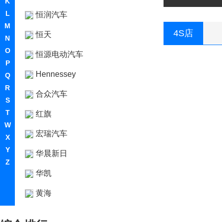
K
L
恒润汽车
M
4S店
恒天
N
O
恒源电动汽车
P
Hennessey
Q
R
合众汽车
S
T
红旗
W
宏瑞汽车
X
Y
华晨新日
Z
华凯
黄海
华骐