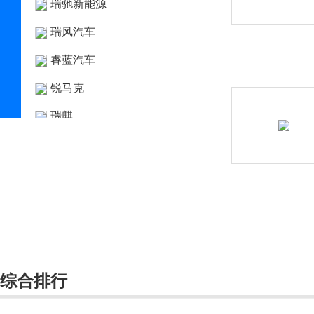
瑞驰新能源
瑞风汽车
睿蓝汽车
锐马克
瑞麒
S
萨博
赛麟
三菱
SERES赛力斯
综合排行
沙龙汽车
上海