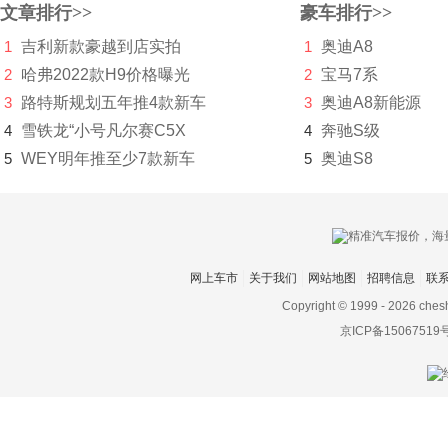
文章排行>>
豪车排行>>
上汽大通MAXUS
1
吉利新款豪越到店实拍
1
奥迪A8
2
哈弗2022款H9价格曝光
2
宝马7系
神州
3
路特斯规划五年推4款新车
3
奥迪A8新能源
双环
4
雪铁龙“小号凡尔赛C5X
4
奔驰S级
双龙
5
WEY明年推至少7款新车
5
奥迪S8
斯巴鲁
斯达泰克
思皓
网上车市
关于我们
网站地图
招聘信息
联
Copyright © 1999 -
2026 ches
斯柯达
京ICP备15067519
思铭
smart
索尼