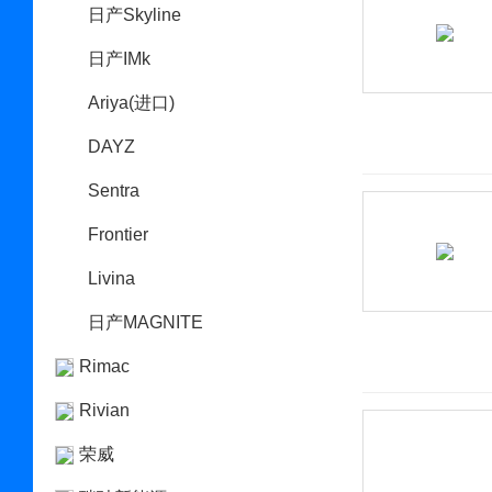
日产Skyline
日产IMk
Ariya(进口)
DAYZ
Sentra
Frontier
Livina
日产MAGNITE
Rimac
Rivian
荣威