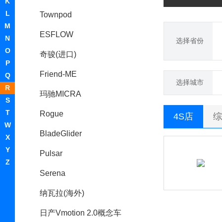
K
L
Townpod
M
ESFLOW
N
选择省份
O
奇骏(进口)
P
Friend-ME
Q
选择城市
R
玛驰MICRA
S
T
Rogue
4S店
综
W
BladeGlider
X
Y
Pulsar
Z
Serena
纳瓦拉(海外)
日产Vmotion 2.0概念车