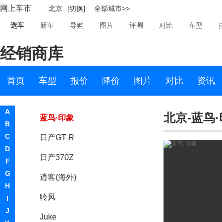
网上车市
北京
[切换]
全部城市>>
日产(进口)
选车
新车
导购
图片
评测
对比
车型
Terra
经销商库
西玛(海外)
途乐
首页
车型
报价
降价
图片
对比
资讯
Pathfinder
A
北京-蓝鸟
蓝鸟·印象
B
C
日产GT-R
D
日产370Z
F
G
逍客(海外)
H
聆风
I
J
Juke