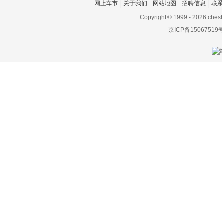
网上车市
关于我们
网站地图
招聘信息
联
PAL-V
Copyright © 1999 -
2026 ches
朋克汽车
京ICP备15067519
Piëch Automotive
Polestar极星
Q
前途汽车
乔治巴顿
启辰
奇点汽车
骐铃
奇鲁汽车