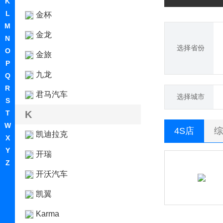
K
L
金杯
M
金龙
N
选择省份
O
金旅
P
九龙
Q
R
君马汽车
选择城市
S
T
K
W
4S店
综
凯迪拉克
X
Y
开瑞
Z
开沃汽车
凯翼
Karma