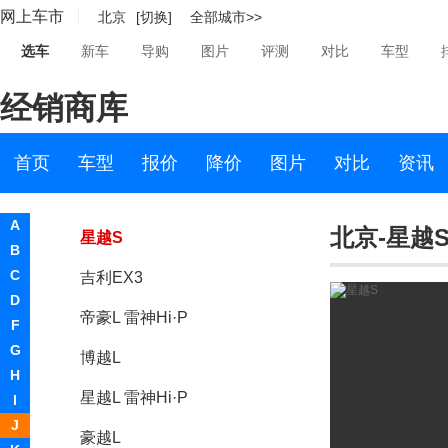
网上车市
北京
[切换]
全部城市>>
吉利GE
选车
新车
导购
图片
评测
对比
车型
帝豪PHEV
经销商库
帝豪S
星瑞
首页
车型
报价
降价
图片
对比
资讯
星越L
A
北京-星越
星越S
B
C
吉利EX3
D
帝豪L 雷神Hi·P
F
G
博越L
H
星越L 雷神Hi·P
I
J
豪越L