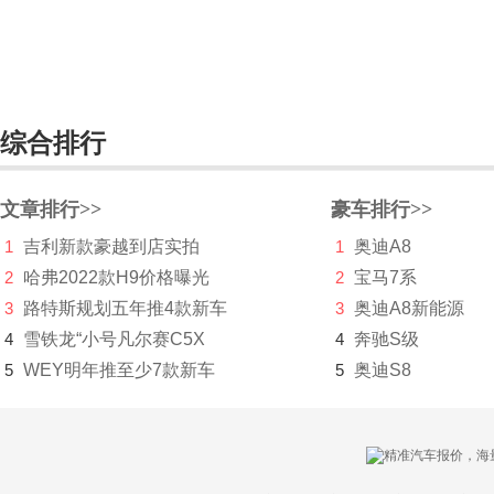
摩根
N
哪吒汽车
综合排行
纳智捷
文章排行>>
豪车排行>>
NEVS国能汽车
1
吉利新款豪越到店实拍
1
奥迪A8
O
2
哈弗2022款H9价格曝光
2
宝马7系
欧宝
3
路特斯规划五年推4款新车
3
奥迪A8新能源
4
雪铁龙“小号凡尔赛C5X
4
奔驰S级
讴歌
5
WEY明年推至少7款新车
5
奥迪S8
欧拉
P
帕加尼