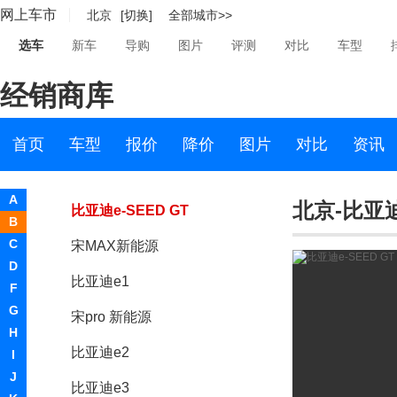
网上车市
北京
[切换]
全部城市>>
汉
选车
新车
导购
图片
评测
对比
车型
唐
经销商库
秦Pro新能源
比亚迪F0新能源
首页
车型
报价
降价
图片
对比
资讯
元新能源
A
北京-比亚迪
比亚迪e-SEED GT
B
C
宋MAX新能源
D
比亚迪e1
F
G
宋pro 新能源
H
比亚迪e2
I
J
比亚迪e3