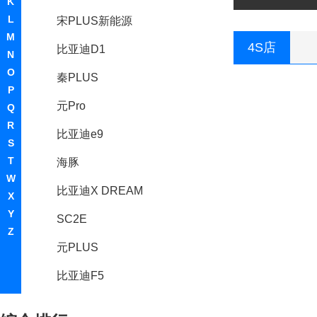
K
L
宋PLUS新能源
M
4S店
比亚迪D1
N
O
秦PLUS
P
元Pro
Q
R
比亚迪e9
S
T
海豚
W
比亚迪X DREAM
X
Y
SC2E
Z
元PLUS
比亚迪F5
驱逐舰05