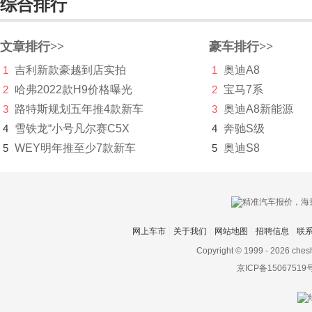
综合排行
海豹
护卫舰07
文章排行>>
豪车排行>>
1
吉利新款豪越到店实拍
1
奥迪A8
海鸥
2
哈弗2022款H9价格曝光
2
宝马7系
护卫舰05
3
路特斯规划五年推4款新车
3
奥迪A8新能源
博郡汽车
4
雪铁龙“小号凡尔赛C5X
4
奔驰S级
5
WEY明年推至少7款新车
5
奥迪S8
Bollinger Motors
BRP
布加迪
网上车市
关于我们
网站地图
招聘信息
联
C
Copyright © 1999 -
2026 ches
长安凯程
京ICP备15067519
长安跨越