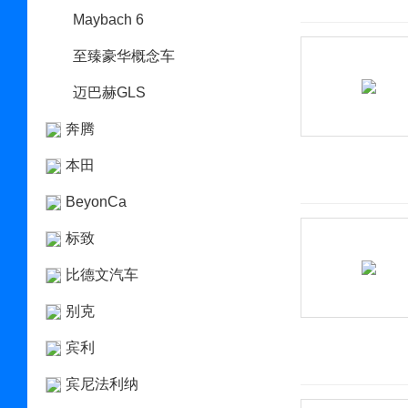
Maybach 6
至臻豪华概念车
迈巴赫GLS
奔腾
本田
BeyonCa
标致
比德文汽车
别克
宾利
宾尼法利纳