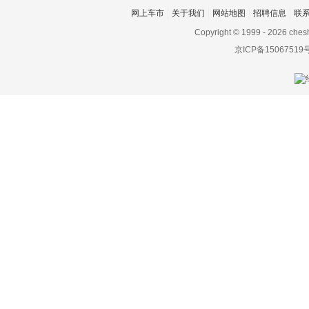
网上车市
关于我们
网站地图
招聘信息
联
飞凡汽车
Copyright © 1999 -
2026 ches
菲斯科
京ICP备15067519
菲亚特
丰田
Foxtron
福迪
福汽启腾
福特
福田
G
高合汽车