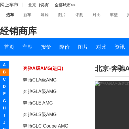
网上车市
北京
[切换]
全部城市>>
奔驰AMG GT
选车
新车
导购
图片
评测
对比
车型
奔驰E级AMG
经销商库
奔驰C级AMG
奔驰G级AMG
首页
车型
报价
降价
图片
对比
资讯
奔驰S级AMG
A
北京-奔驰A
奔驰A级AMG(进口)
B
C
奔驰CLA级AMG
D
奔驰GLA级AMG
F
G
奔驰GLE AMG
H
奔驰GLS级AMG
I
J
奔驰GLC Coupe AMG