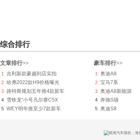
东风风行
东风富康
东风猛士
综合排行
东风氢舟
东风小康
文章排行>>
豪车排行>>
东南
1
吉利新款豪越到店实拍
1
奥迪A8
2
哈弗2022款H9价格曝光
2
宝马7系
DS
3
路特斯规划五年推4款新车
3
奥迪A8新能源
杜卡迪
4
雪铁龙“小号凡尔赛C5X
4
奔驰S级
5
WEY明年推至少7款新车
F
5
奥迪S8
法拉利
Faraday&Future