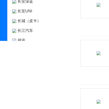
长安深蓝
长安UNI
长城（皮卡）
长江汽车
昶洧
成功
创维汽车
川崎
刺猬汽车
D
大乘汽车
大发