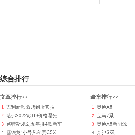
智行盒子
中国重汽VGV
中华
众泰
中兴
诸葛智能
自游家
综合排行
文章排行>>
豪车排行>>
1
吉利新款豪越到店实拍
1
奥迪A8
2
哈弗2022款H9价格曝光
2
宝马7系
3
路特斯规划五年推4款新车
3
奥迪A8新能源
4
雪铁龙“小号凡尔赛C5X
4
奔驰S级