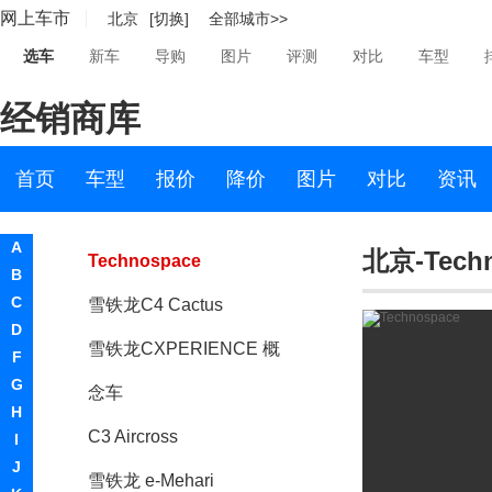
网上车市
北京
[切换]
全部城市>>
雪铁龙C3毕加索
选车
新车
导购
图片
评测
对比
车型
Metropolis概念车
经销商库
雪铁龙Survolt概念车
雪铁龙C4 Aircross
首页
车型
报价
降价
图片
对比
资讯
雪铁龙C1
A
北京-Tech
Technospace
B
C
雪铁龙C4 Cactus
D
雪铁龙CXPERIENCE 概
F
G
念车
H
C3 Aircross
I
J
雪铁龙 e-Mehari