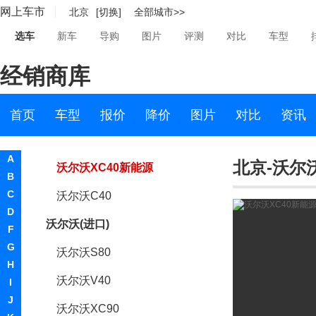
网上车市
北京
[切换]
全部城市>>
沃尔沃S90
选车
新车
导购
图片
评测
对比
车型
沃尔沃XC60新能源
经销商库
沃尔沃S90新能源
沃尔沃S60新能源
首页
车型
报价
降价
图片
对比
资讯
沃尔沃XC40
A
北京-沃尔
沃尔沃XC40新能源
B
C
沃尔沃C40
D
沃尔沃(进口)
F
G
沃尔沃S80
H
沃尔沃V40
I
J
沃尔沃XC90