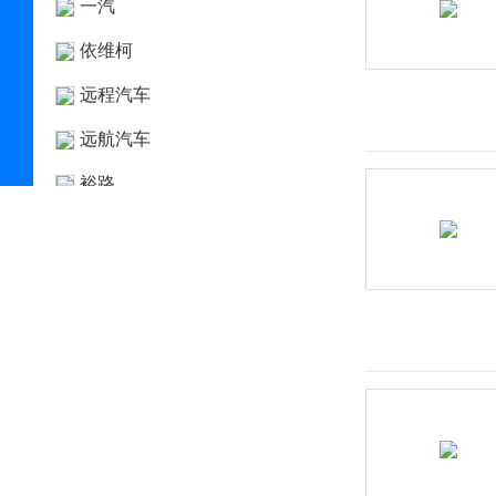
一汽
依维柯
远程汽车
远航汽车
裕路
云度新能源
云雀
驭胜
宇通
Z
Zenvo
正道汽车