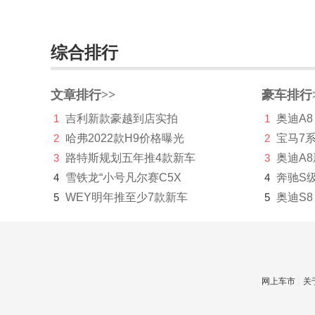
零跑汽车
领途汽车
综合排行
理念
文章排行>>
豪车排行
林肯
1
吉利新款豪越到店实拍
1
奥迪A8
LITE
2
哈弗2022款H9价格曝光
2
宝马7
理想
3
路特斯规划五年推4款新车
3
奥迪A
4
雪铁龙“小号凡尔赛C5X
4
奔驰S
LOCAL MOTORS
5
WEY明年推至少7款新车
5
奥迪S8
Lucid Motors
陆地方舟
陆风
网上车市
关
路虎