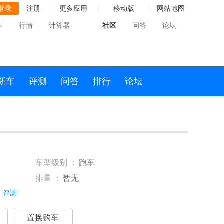
登录
注册
更多应用
移动版
网站地图
车
行情
计算器
社区
问答
论坛
新车
评测
问答
排行
论坛
车型级别 ：
跑车
排量 ：
暂无
评测
置换购车