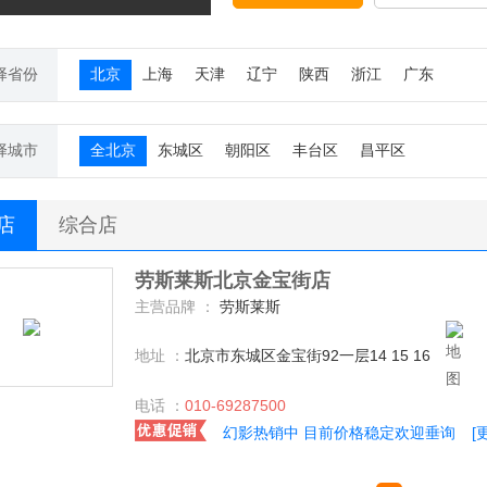
择省份
北京
上海
天津
辽宁
陕西
浙江
广东
择城市
全北京
东城区
朝阳区
丰台区
昌平区
S店
综合店
劳斯莱斯北京金宝街店
主营品牌 ：
劳斯莱斯
地址 ：
北京市东城区金宝街92一层14 15 16
电话 ：
010-69287500
幻影热销中 目前价格稳定欢迎垂询
[