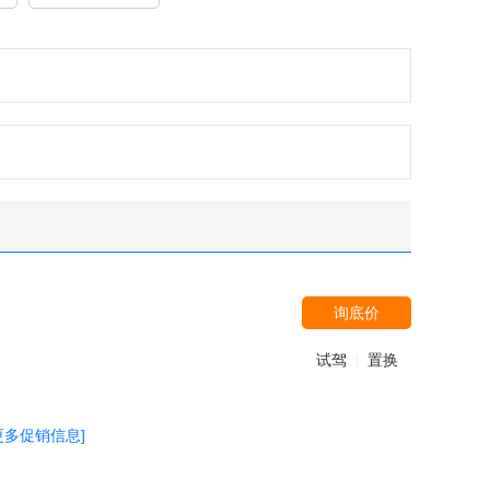
询底价
试驾
置换
|
更多促销信息]