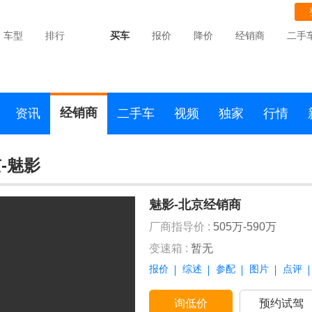
车型
排行
买车
报价
降价
经销商
二手
经销商
资讯
二手车
视频
独家
行情
-魅影
魅影-北京经销商
厂商指导价 :
505万-590万
变速箱 :
暂无
报价
综述
参配
图片
点评
询低价
预约试驾