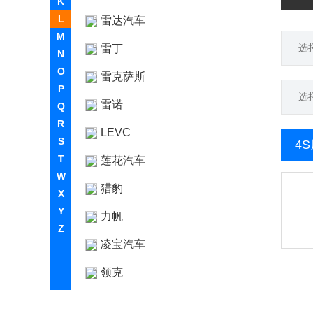
K
L
雷达汽车
M
选
雷丁
N
O
雷克萨斯
P
选
雷诺
Q
R
LEVC
S
4
T
莲花汽车
W
猎豹
X
Y
力帆
Z
凌宝汽车
领克
铃木