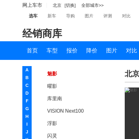
网上车市
北京
[切换]
全部城市>>
岚图
选车
新车
导购
图片
评测
对比
劳斯莱斯
经销商库
劳斯莱斯
幻影
首页
车型
报价
降价
图片
对比
古思特
A
北京
魅影
B
C
曜影
D
库里南
F
G
VISION Next100
H
浮影
I
J
闪灵