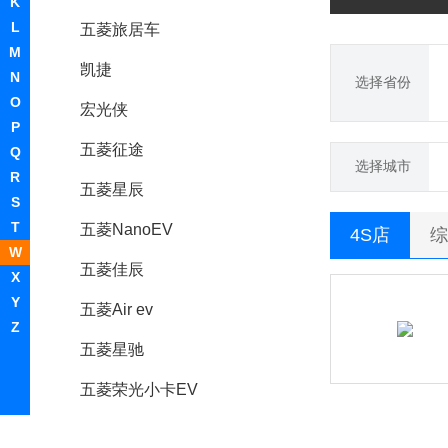
K
L
五菱旅居车
M
凯捷
N
选择省份
O
宏光侠
P
五菱征途
Q
选择城市
R
五菱星辰
S
T
五菱NanoEV
4S店
综
W
五菱佳辰
X
Y
五菱Air ev
Z
五菱星驰
五菱荣光小卡EV
五菱工业