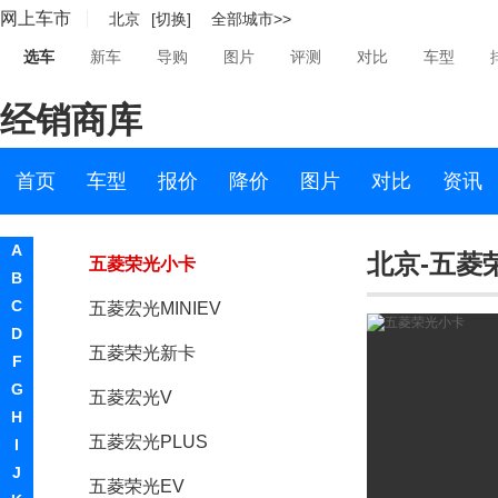
网上车市
北京
[切换]
全部城市>>
五菱宏光
选车
新车
导购
图片
评测
对比
车型
五菱征程
经销商库
五菱荣光V
五菱宏光S3
首页
车型
报价
降价
图片
对比
资讯
五菱之光小卡
A
北京-五菱
五菱荣光小卡
B
C
五菱宏光MINIEV
D
五菱荣光新卡
F
G
五菱宏光V
H
五菱宏光PLUS
I
J
五菱荣光EV