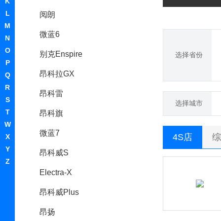
K
L
阅朗
M
微蓝6
N
O
别克Enspire
选择省份
P
昂科拉GX
Q
R
昂科雷
S
选择城市
T
昂科旗
W
微蓝7
4S店
综
X
Y
昂科威S
Z
Electra-X
昂科威Plus
昂扬