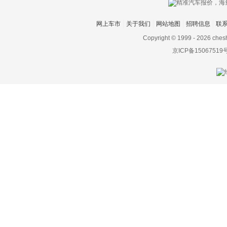
丰田
网上车市
关于我们
网站地图
招聘信息
联
Foxtron
Copyright © 1999 -
2026 ches
福迪
京ICP备15067519
福汽启腾
福特
福田
G
高合汽车
格罗夫
GMA
GMC