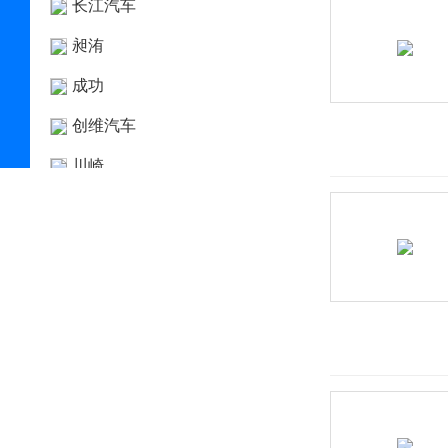
长江汽车
昶洧
成功
创维汽车
川崎
刺猬汽车
D
大乘汽车
大发
道奇
达西亚
大运