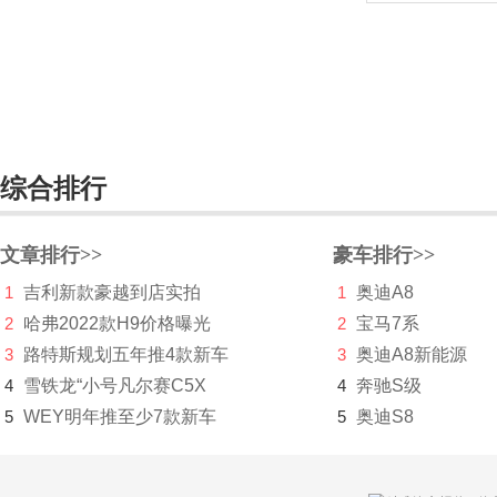
东风氢舟
东风小康
东南
DS
综合排行
杜卡迪
F
文章排行>>
豪车排行>>
1
吉利新款豪越到店实拍
1
奥迪A8
法拉利
2
哈弗2022款H9价格曝光
2
宝马7系
Faraday&Future
3
路特斯规划五年推4款新车
3
奥迪A8新能源
4
雪铁龙“小号凡尔赛C5X
4
奔驰S级
飞凡汽车
5
WEY明年推至少7款新车
5
奥迪S8
菲斯科
菲亚特