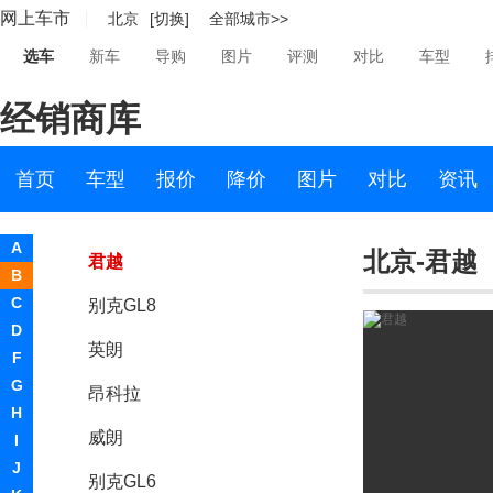
网上车市
北京
[切换]
全部城市>>
比德文汽车
选车
新车
导购
图片
评测
对比
车型
别克
经销商库
别克
凯越
首页
车型
报价
降价
图片
对比
资讯
君威
A
北京-君越
君越
B
C
别克GL8
D
英朗
F
G
昂科拉
H
威朗
I
J
别克GL6