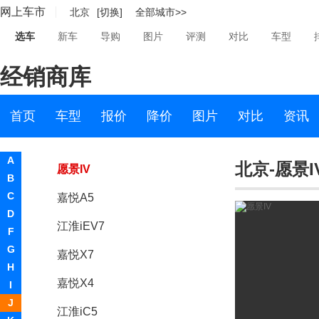
网上车市
北京
[切换]
全部城市>>
江淮V7
选车
新车
导购
图片
评测
对比
车型
江淮T8
经销商库
江淮iEV7S
瑞风S4
首页
车型
报价
降价
图片
对比
资讯
江淮iEVS4
A
北京-愿景I
愿景IV
B
C
嘉悦A5
D
江淮iEV7
F
G
嘉悦X7
H
嘉悦X4
I
J
江淮iC5