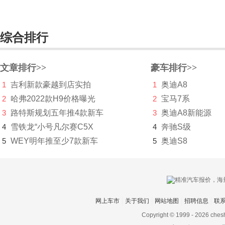
吉利
金杯
综合排行
金龙
文章排行>>
豪车排行>>
金旅
1
吉利新款豪越到店实拍
1
奥迪A8
九龙
2
哈弗2022款H9价格曝光
2
宝马7系
君马汽车
3
路特斯规划五年推4款新车
3
奥迪A8新能源
4
雪铁龙“小号凡尔赛C5X
4
奔驰S级
K
5
WEY明年推至少7款新车
5
奥迪S8
凯迪拉克
开瑞
开沃汽车
网上车市
关于我们
网站地图
招聘信息
联
凯翼
Copyright © 1999 -
2026 ches