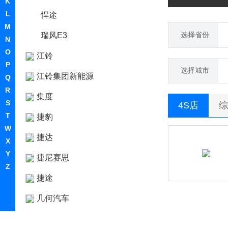
K
L
悍途
M
选择省份
瑞风E3
N
O
江铃
P
选择城市
江铃集团新能源
Q
R
集度
S
4S店
综
T
捷豹
W
捷达
X
Y
捷尼赛思
Z
捷途
几何汽车
极氪