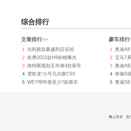
江铃集团新能源
集度
综合排行
捷豹
文章排行>>
豪车排行
捷达
1
吉利新款豪越到店实拍
1
奥迪A8
捷尼赛思
2
哈弗2022款H9价格曝光
2
宝马7
捷途
3
路特斯规划五年推4款新车
3
奥迪A
4
雪铁龙“小号凡尔赛C5X
4
奔驰S
几何汽车
5
WEY明年推至少7款新车
5
奥迪S8
极氪
吉利
金杯
网上车市
关
金龙