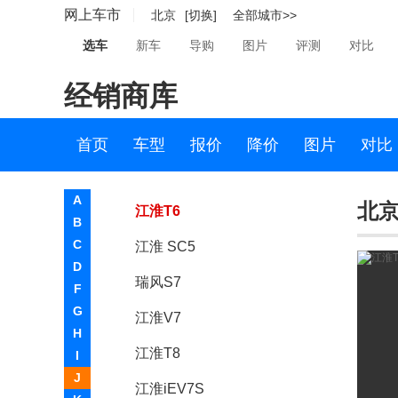
网上车市
北京
[切换]
全部城市>>
江淮iEVA50
选车
新车
导购
图片
评测
对比
江淮SC-9
经销商库
瑞风S3
瑞风A33
首页
车型
报价
降价
图片
对比
瑞风S2
A
北京
江淮T6
B
C
江淮 SC5
D
瑞风S7
F
G
江淮V7
H
江淮T8
I
J
江淮iEV7S