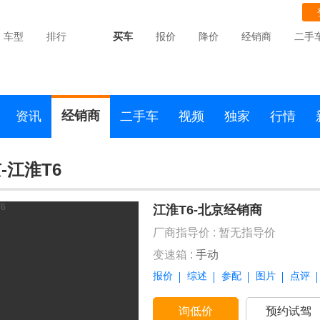
车型
排行
买车
报价
降价
经销商
二手
经销商
资讯
二手车
视频
独家
行情
-江淮T6
江淮T6-北京经销商
厂商指导价 :
暂无指导价
变速箱 :
手动
报价
综述
参配
图片
点评
询低价
预约试驾