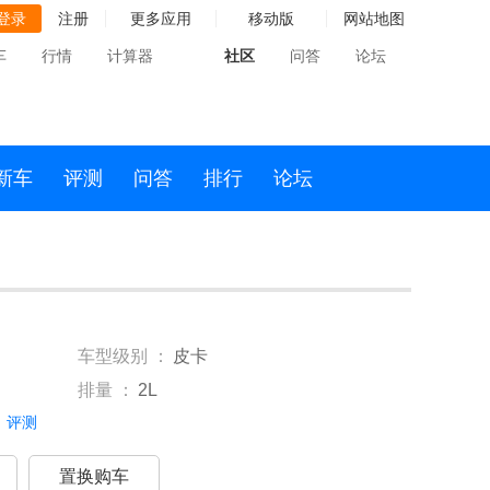
登录
注册
更多应用
移动版
网站地图
车
行情
计算器
社区
问答
论坛
新车
评测
问答
排行
论坛
车型级别 ：
皮卡
排量 ：
2L
评测
置换购车