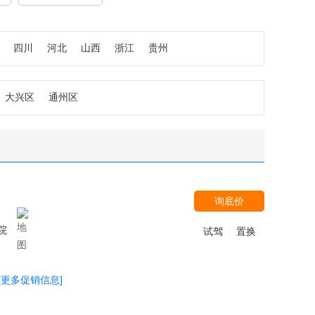
四川
河北
山西
浙江
贵州
大兴区
通州区
询底价
院
试驾
置换
|
[更多促销信息]