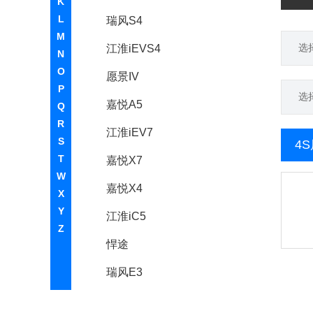
K
L
瑞风S4
M
选
江淮iEVS4
N
O
愿景IV
P
选
嘉悦A5
Q
R
江淮iEV7
S
4
T
嘉悦X7
W
嘉悦X4
X
Y
江淮iC5
Z
悍途
瑞风E3
江铃