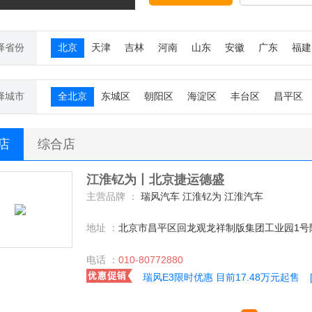
择省份
北京
天津
吉林
河南
山东
安徽
广东
福建
择城市
全北京
东城区
朝阳区
海淀区
丰台区
昌平区
S店
综合店
江淮钇为丨北京捷运德盛
主营品牌 ：
瑞风汽车 江淮钇为 江淮汽车
地址 ：
北京市昌平区回龙观龙祥制版集团工业园1号
电话 ：
010-80772880
瑞风E3限时优惠 目前17.48万元起售