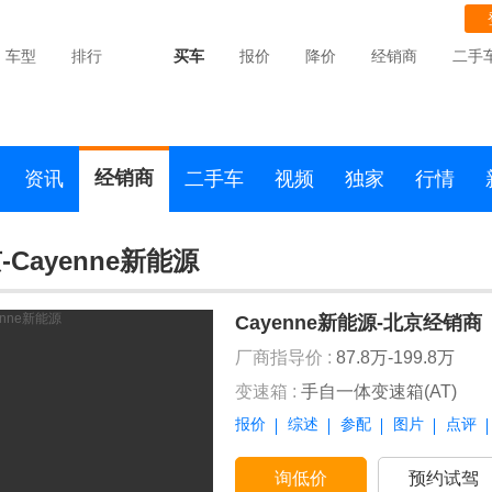
车型
排行
买车
报价
降价
经销商
二手
经销商
资讯
二手车
视频
独家
行情
-Cayenne新能源
Cayenne新能源-北京经销商
厂商指导价 :
87.8万-199.8万
变速箱 :
手自一体变速箱(AT)
报价
综述
参配
图片
点评
询低价
预约试驾