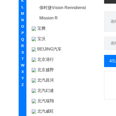
K
L
保时捷Vision Renndienst
M
Mission R
N
选
O
宝腾
P
宝沃
Q
选
R
BEIJING汽车
S
T
北京清行
4
W
北京越野
X
Y
北汽昌河
Z
北汽幻速
北汽瑞翔
北汽威旺