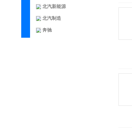
北汽新能源
北汽制造
奔驰
奔腾
本田
BeyonCa
标致
比德文汽车
别克
宾利
宾尼法利纳