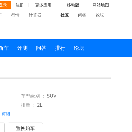
登录
注册
更多应用
移动版
网站地图
车
行情
计算器
社区
问答
论坛
新车
评测
问答
排行
论坛
车型级别 ：
SUV
排量 ：
2L
评测
置换购车