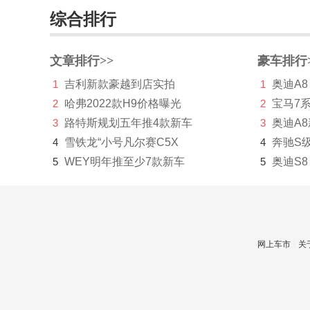
长安深蓝
综合排行
长安UNI
长城（皮卡）
文章排行>>
豪车排行
1
吉利新款豪越到店实拍
1
奥迪A8
长江汽车
2
哈弗2022款H9价格曝光
2
宝马7
昶洧
3
路特斯规划五年推4款新车
3
奥迪A
4
雪铁龙“小号凡尔赛C5X
成功
4
奔驰S
5
WEY明年推至少7款新车
5
奥迪S8
创维汽车
川崎
刺猬汽车
网上车市
关
D
大乘汽车
大发