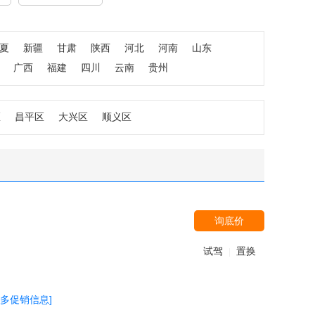
夏
新疆
甘肃
陕西
河北
河南
山东
广西
福建
四川
云南
贵州
区
昌平区
大兴区
顺义区
询底价
试驾
置换
|
更多促销信息]