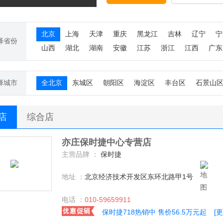
北京
上海
天津
重庆
黑龙江
吉林
辽宁
宁
择省份
山西
湖北
湖南
安徽
江苏
浙江
江西
广东
择城市
全北京
东城区
朝阳区
海淀区
丰台区
石景山
S店
综合店
亦庄保时捷中心专营店
主营品牌 ：
保时捷
地址 ：
北京经济技术开发区东环北路甲1号
电话 ：
010-59659911
保时捷718热销中 售价56.5万元起
[