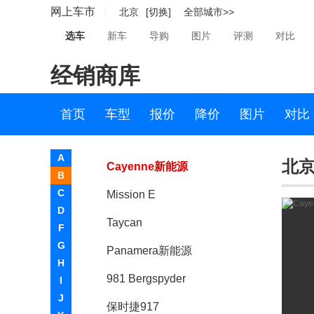
网上车市
北京
[切换]
全部城市>>
保时捷911
选车
新车
导购
图片
评测
对比
Cayman
经销商库
Panamera
Macan
首页
车型
报价
降价
图片
对比
保时捷718
A
北京
Cayenne新能源
B
C
Mission E
D
Taycan
F
G
Panamera新能源
H
981 Bergspyder
I
J
保时捷917