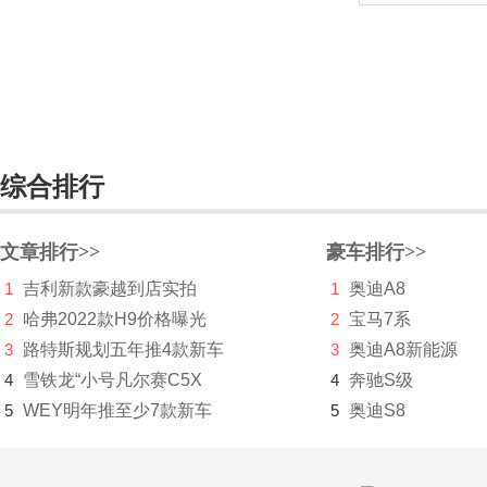
几何汽车
极氪
吉利
金杯
综合排行
金龙
金旅
文章排行>>
豪车排行>>
九龙
1
吉利新款豪越到店实拍
1
奥迪A8
2
哈弗2022款H9价格曝光
君马汽车
2
宝马7系
3
路特斯规划五年推4款新车
3
奥迪A8新能源
K
4
雪铁龙“小号凡尔赛C5X
4
奔驰S级
凯迪拉克
5
WEY明年推至少7款新车
5
奥迪S8
开瑞