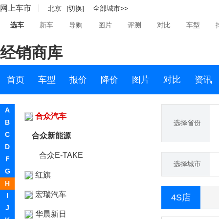
网上车市
北京
[切换]
全部城市>>
恒驰
选车
新车
导购
图片
评测
对比
车型
恒润汽车
经销商库
恒天
恒源电动汽车
首页
车型
报价
降价
图片
对比
资讯
Hennessey
A
合众汽车
B
选择省份
C
合众新能源
D
合众E-TAKE
F
选择城市
G
红旗
H
宏瑞汽车
I
4S店
J
华晨新日