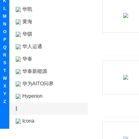
K
L
华凯
M
黄海
N
O
华骐
P
华人运通
Q
R
华泰
S
T
华泰新能源
W
华为AITO问界
X
Y
Hyperion
Z
I
Icona
IONIQ艾尼氪