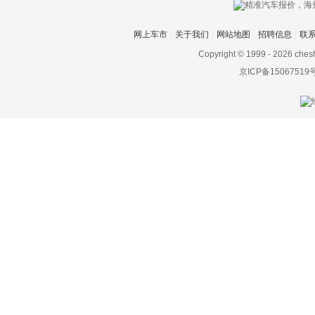
开沃汽车
凯翼
网上车市
关于我们
网站地图
招聘信息
联
Copyright © 1999 -
2026 ches
Karma
京ICP备15067519
卡威
克莱斯勒
科尼赛克
KTM
L
兰博基尼
岚图
劳斯莱斯
雷达汽车