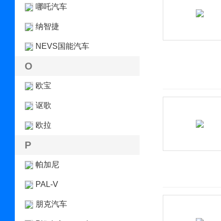
哪吒汽车
纳智捷
NEVS国能汽车
O
欧宝
讴歌
欧拉
P
帕加尼
PAL-V
朋克汽车