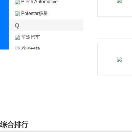
Piëch Automotive
Polestar极星
Q
前途汽车
乔治巴顿
启辰
奇点汽车
骐铃
奇鲁汽车
轻橙时代
庆铃汽车
综合排行
清源汽车