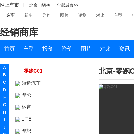
网上车市
北京
[切换]
全部城市>>
零跑汽车
选车
新车
导购
图片
评测
对比
车型
零跑汽车
经销商库
零跑S01
零跑C11
首页
车型
报价
降价
图片
对比
资讯
零跑T03
A
北京-零跑C
零跑C01
B
C
领途汽车
D
理念
F
G
林肯
H
LITE
I
J
理想