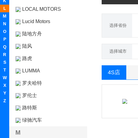
K
L
LOCAL MOTORS
M
Lucid Motors
N
选择省份
O
陆地方舟
P
陆风
Q
选择城市
R
路虎
S
T
LUMMA
4S店
W
罗夫哈特
X
Y
罗伦士
Z
路特斯
绿驰汽车
M