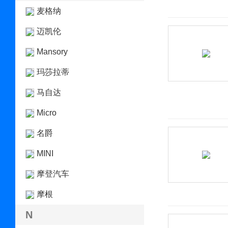
麦格纳
迈凯伦
Mansory
玛莎拉蒂
马自达
Micro
名爵
MINI
摩登汽车
摩根
N