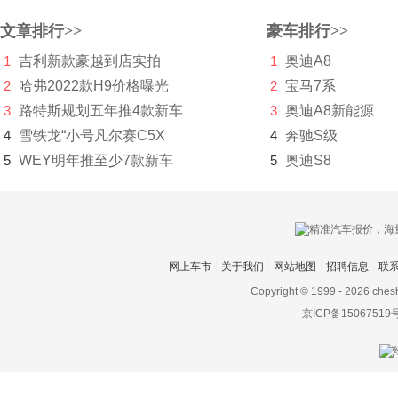
文章排行>>
豪车排行>>
奇瑞
1
吉利新款豪越到店实拍
1
奥迪A8
奇瑞新能源
2
哈弗2022款H9价格曝光
2
宝马7系
起亚
3
路特斯规划五年推4款新车
3
奥迪A8新能源
4
雪铁龙“小号凡尔赛C5X
4
奔驰S级
R
5
WEY明年推至少7款新车
5
奥迪S8
日产
Rimac
Rivian
网上车市
关于我们
网站地图
招聘信息
联
荣威
Copyright © 1999 -
2026 ches
京ICP备15067519
瑞驰新能源
瑞风汽车
睿蓝汽车