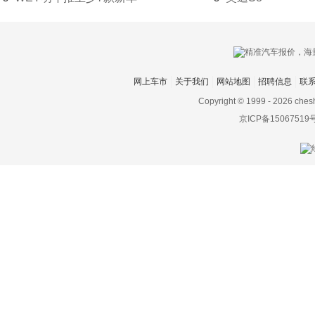
双环
双龙
斯巴鲁
网上车市
关于我们
网站地图
招聘信息
联
Copyright © 1999 -
2026 ches
斯达泰克
京ICP备15067519
思皓
斯柯达
思铭
smart
索尼
SWM斯威汽车
T