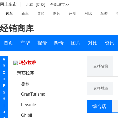
网上车市
北京
[切换]
全部城市>>
绿驰汽车
选车
新车
导购
图片
评测
对比
车型
M
经销商库
麦格纳
迈凯伦
首页
车型
报价
降价
图片
对比
资讯
Mansory
A
玛莎拉蒂
B
选择省份
C
玛莎拉蒂
D
总裁
F
选择城市
G
GranTurismo
H
Levante
I
综合店
J
Ghibli