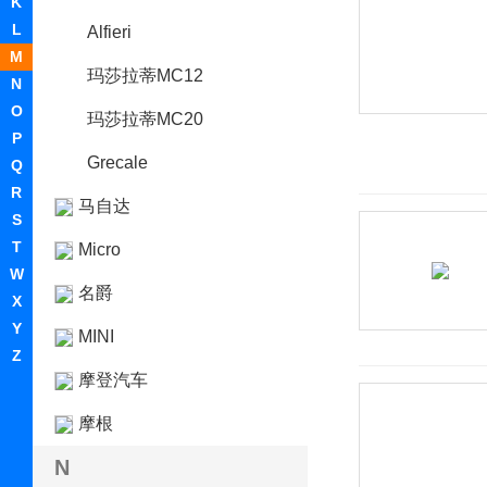
K
L
Alfieri
M
玛莎拉蒂MC12
N
O
玛莎拉蒂MC20
P
Grecale
Q
R
马自达
S
T
Micro
W
名爵
X
Y
MINI
Z
摩登汽车
摩根
N