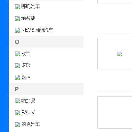
哪吒汽车
纳智捷
NEVS国能汽车
O
欧宝
讴歌
欧拉
P
帕加尼
PAL-V
朋克汽车