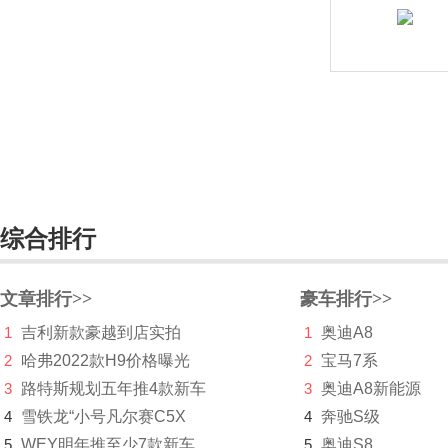
锐马克
瑞麒
S
萨博
赛麟
综合排行
三菱
SERES赛力斯
文章排行>>
豪车排行>>
沙龙汽车
1
吉利新款豪越到店实拍
1
奥迪A8
上海
2
哈弗2022款H9价格曝光
2
宝马7系
3
路特斯规划五年推4款新车
3
奥迪A8新能源
上汽大通MAXUS
4
雪铁龙“小号凡尔赛C5X
4
奔驰S级
神州
5
WEY明年推至少7款新车
5
奥迪S8