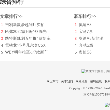
综合排行
塔塔
腾势
文章排行>>
豪车排行>>
1
吉利新款豪越到店实拍
1
奥迪A8
特斯拉
2
哈弗2022款H9价格曝光
2
宝马7系
天际
3
路特斯规划五年推4款新车
3
奥迪A8新能源
通用
4
雪铁龙“小号凡尔赛C5X
4
奔驰S级
5
WEY明年推至少7款新车
5
奥迪S8
Triton
V
Vanda Electric
网上车市
关于我们
网站地图
招聘信息
联
Vantas
Copyright © 1999 -
2026 ches
W
京ICP备15067519
蔚来