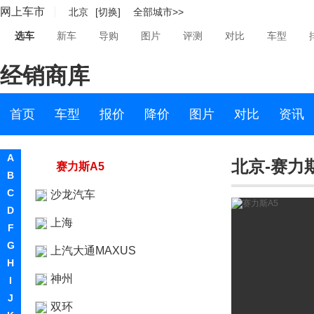
网上车市
北京
[切换]
全部城市>>
SERES赛力斯
选车
新车
导购
图片
评测
对比
车型
赛力斯汽车
经销商库
赛力斯SF5
SF7
首页
车型
报价
降价
图片
对比
资讯
赛力斯ix3
A
北京-赛力
赛力斯A5
B
C
沙龙汽车
D
上海
F
G
上汽大通MAXUS
H
神州
I
J
双环