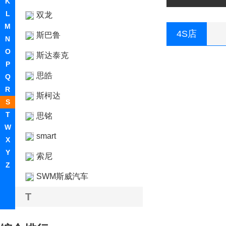
K
L
双龙
M
4S店
斯巴鲁
N
O
斯达泰克
P
思皓
Q
R
斯柯达
S
T
思铭
W
smart
X
Y
索尼
Z
SWM斯威汽车
T
坦克