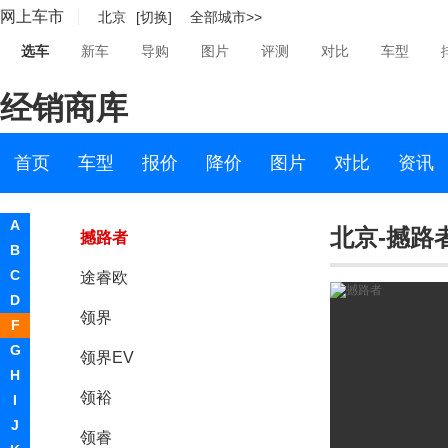
网上车市
北京
[切换]
全部城市>>
锐际新能源
选车
新车
导购
图片
评测
对比
车型
EVOS
经销商库
江铃福特
全顺
首页
车型
报价
降价
图片
对比
资讯
新世代全顺
A
北京-撼路
撼路者
B
C
途睿欧
D
领界
F
G
领界EV
H
领裕
I
J
领睿