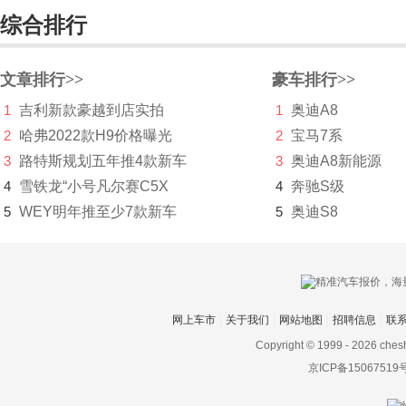
Territory(海外)
综合排行
金牛座(海外)
PUMA
文章排行>>
豪车排行>>
1
吉利新款豪越到店实拍
1
奥迪A8
B-MAX
2
哈弗2022款H9价格曝光
2
宝马7系
Mustang Mach-E（进
3
路特斯规划五年推4款新车
3
奥迪A8新能源
4
雪铁龙“小号凡尔赛C5X
口）
4
奔驰S级
5
WEY明年推至少7款新车
5
奥迪S8
福特F-150 LIGHTNING
福田
G
网上车市
关于我们
网站地图
招聘信息
联
高合汽车
Copyright © 1999 -
2026 ches
格罗夫
京ICP备15067519
GMA