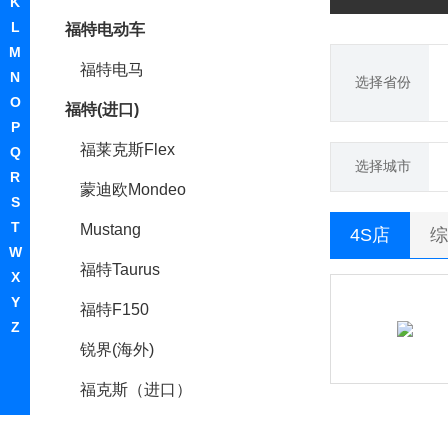
K
L
福特电动车
M
福特电马
N
选择省份
O
福特(进口)
P
福莱克斯Flex
Q
选择城市
R
蒙迪欧Mondeo
S
T
Mustang
4S店
综
W
福特Taurus
X
Y
福特F150
Z
锐界(海外)
福克斯（进口）
翼虎(进口)