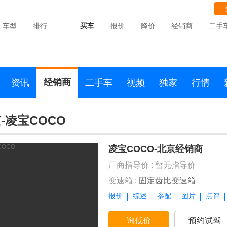
车型
排行
买车
报价
降价
经销商
二手
经销商
资讯
二手车
视频
独家
行情
-凌宝COCO
凌宝COCO-北京经销商
厂商指导价 :
暂无指导价
变速箱 :
固定齿比变速箱
报价
综述
参配
图片
点评
询低价
预约试驾