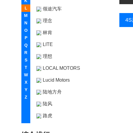
K
L
领途汽车
M
4
理念
N
O
林肯
P
LITE
Q
R
理想
S
T
LOCAL MOTORS
W
Lucid Motors
X
Y
陆地方舟
Z
陆风
路虎
LUMMA