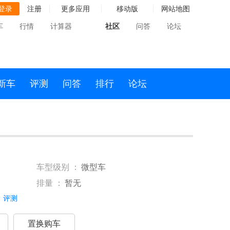
登录
注册
更多应用
移动版
网站地图
车
行情
计算器
社区
问答
论坛
新车
评测
问答
排行
论坛
车型级别 ：
微型车
排量 ：
暂无
评测
置换购车