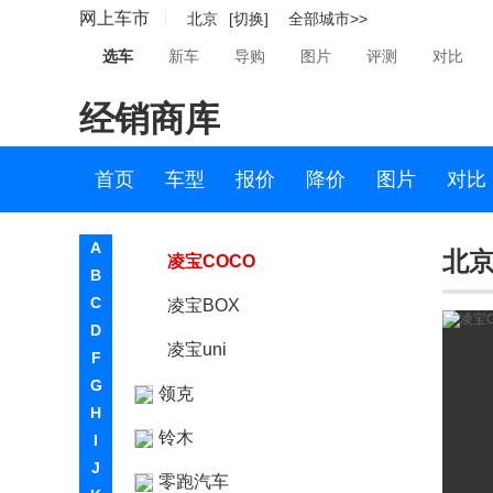
网上车市
北京
[切换]
全部城市>>
莲花汽车
选车
新车
导购
图片
评测
对比
猎豹
经销商库
力帆
凌宝汽车
首页
车型
报价
降价
图片
对比
吉麦新能源
A
北京
凌宝COCO
B
C
凌宝BOX
D
凌宝uni
F
G
领克
H
铃木
I
J
零跑汽车