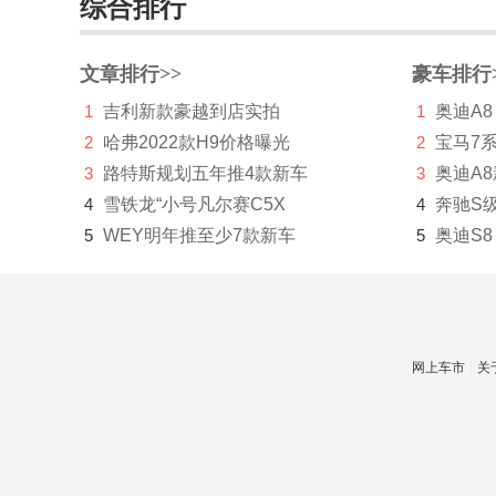
综合排行
罗夫哈特
罗伦士
文章排行>>
豪车排行
1
吉利新款豪越到店实拍
1
奥迪A8
路特斯
2
哈弗2022款H9价格曝光
2
宝马7
绿驰汽车
3
路特斯规划五年推4款新车
3
奥迪A
M
4
雪铁龙“小号凡尔赛C5X
4
奔驰S
5
WEY明年推至少7款新车
5
奥迪S8
麦格纳
迈凯伦
Mansory
网上车市
关
玛莎拉蒂
马自达
Micro