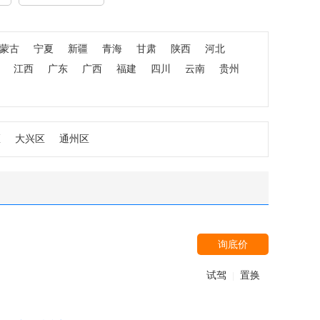
蒙古
宁夏
新疆
青海
甘肃
陕西
河北
江西
广东
广西
福建
四川
云南
贵州
区
大兴区
通州区
询底价
试驾
置换
|