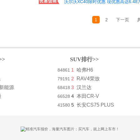
沃尔沃XC40限时优惠 现优惠高达6.48
1
2
下一页
>>
SUV排行>>
1
哈弗H6
84861
系
2
RAV4荣放
79191
8新能源
3
汉兰达
68418
级
4
本田CR-V
66528
5
长安CS75 PLUS
41580