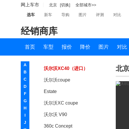
网上车市
北京
[切换]
全部城市>>
沃尔沃XC90
选车
新车
导购
图片
评测
对比
沃尔沃S60（进口）
经销商库
沃尔沃XC60(进口)
沃尔沃V60
首页
车型
报价
降价
图片
对比
天地概念车
A
北京
沃尔沃XC40（进口）
B
C
沃尔沃coupe
D
Estate
F
G
沃尔沃XC coupe
H
沃尔沃 V90
I
J
360c Concept