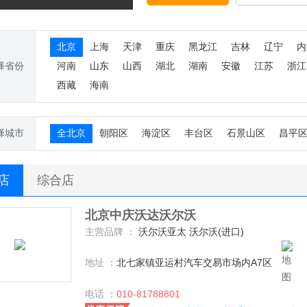
北京
上海
天津
重庆
黑龙江
吉林
辽宁
内
择省份
河南
山东
山西
湖北
湖南
安徽
江苏
浙江
西藏
海南
择城市
全北京
朝阳区
海淀区
丰台区
石景山区
昌平
S店
综合店
北京中庆沃达沃尔沃
主营品牌 ：
沃尔沃亚太 沃尔沃(进口)
地址 ：
北七家镇亚运村汽车交易市场内A7区
电话 ：
010-81788801