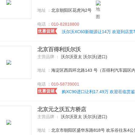
地址 ：
北京朝阳区花虎沟2号
电话 ：
010-82818800
沃尔沃XC60新能源让14万 欢迎到店赏
北京百得利沃尔沃
主营品牌 ：
沃尔沃亚太 沃尔沃(进口)
地址 ：
海淀区西四环北路143 号（百得利汽车园区
电话 ：
010-58739001
购XC90进口让利17.49万 欢迎莅临赏鉴
北京元之沃五方桥店
主营品牌 ：
沃尔沃亚太 沃尔沃(进口)
地址 ：
北京市朝阳区盛华东路818号 欢乐谷往东4公