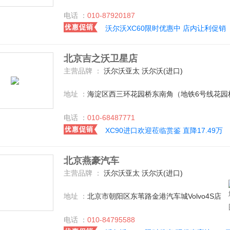
电话 ：
010-87920187
沃尔沃XC60限时优惠中 店内让利促销
北京吉之沃卫星店
主营品牌 ：
沃尔沃亚太 沃尔沃(进口)
地址 ：
海淀区西三环花园桥东南角（地铁6号线花园
电话 ：
010-68487771
XC90进口欢迎莅临赏鉴 直降17.49万
北京燕豪汽车
主营品牌 ：
沃尔沃亚太 沃尔沃(进口)
地址 ：
北京市朝阳区东苇路金港汽车城Volvo4S店
电话 ：
010-84795588