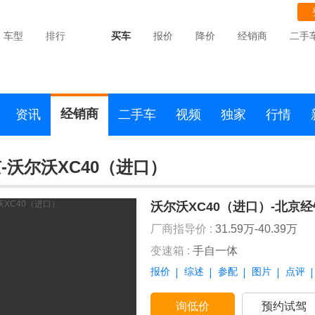
车型
排行
买车
报价
降价
经销商
二手
经销商
资讯
二手车
视频
独家
行情
-沃尔沃XC40（进口）
沃尔沃XC40（进口）-北京
厂商指导价 :
31.59万-40.39万
变速箱 :
手自一体
报价
综述
参配
图片
点评
询低价
预约试驾