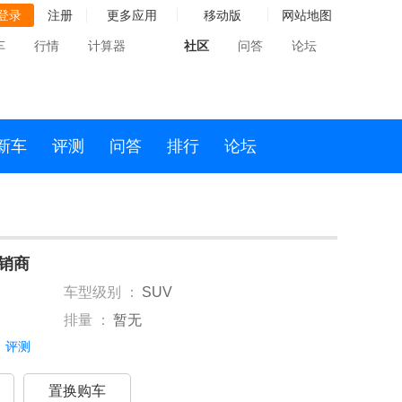
登录
注册
更多应用
移动版
网站地图
车
行情
计算器
社区
问答
论坛
新车
评测
问答
排行
论坛
经销商
车型级别 ：
SUV
排量 ：
暂无
评测
置换购车