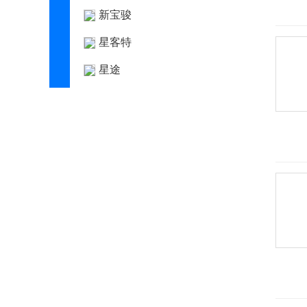
新宝骏
星客特
星途
新凯
新特汽车
西雅特
雪佛兰
雪铁龙
Y
野马
野马新能源