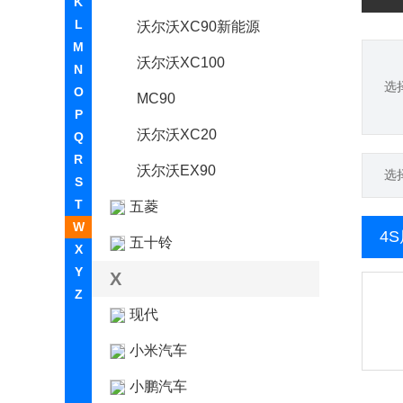
K
L
沃尔沃XC90新能源
M
沃尔沃XC100
N
选
O
MC90
P
沃尔沃XC20
Q
R
沃尔沃EX90
选
S
T
五菱
W
4
五十铃
X
Y
X
Z
现代
小米汽车
小鹏汽车