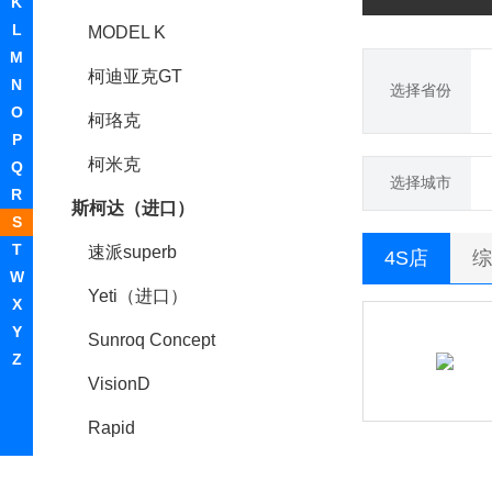
K
L
MODEL K
M
柯迪亚克GT
N
选择省份
O
柯珞克
P
柯米克
Q
选择城市
R
斯柯达（进口）
S
T
速派superb
4S店
综
W
Yeti（进口）
X
Y
Sunroq Concept
Z
VisionD
Rapid
昊锐(海外)