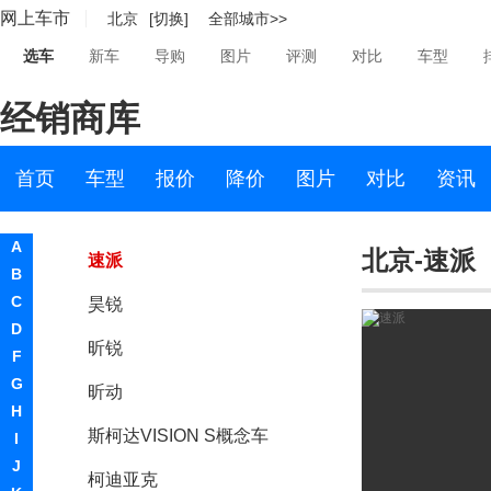
网上车市
北京
[切换]
全部城市>>
斯达泰克
选车
新车
导购
图片
评测
对比
车型
思皓
经销商库
斯柯达
斯柯达（国产）
首页
车型
报价
降价
图片
对比
资讯
明锐
A
北京-速派
速派
B
C
昊锐
D
昕锐
F
G
昕动
H
斯柯达VISION S概念车
I
J
柯迪亚克