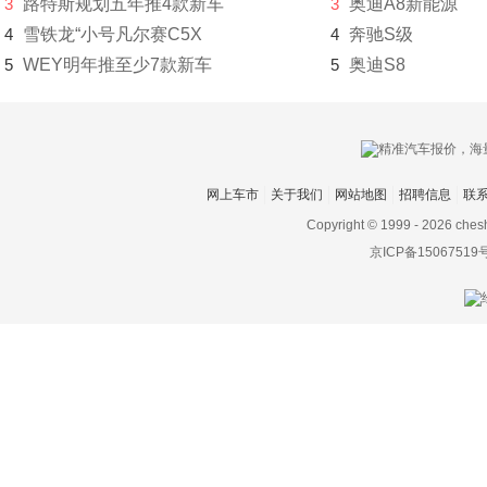
3
路特斯规划五年推4款新车
3
奥迪A8新能源
Mountiaq
4
雪铁龙“小号凡尔赛C5X
4
奔驰S级
Kushaq
5
WEY明年推至少7款新车
5
奥迪S8
ENYAQ iV
思铭
smart
网上车市
关于我们
网站地图
招聘信息
联
Copyright © 1999 -
2026 ches
索尼
京ICP备15067519
SWM斯威汽车
T
坦克
塔塔
腾势