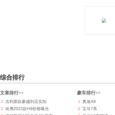
Vision C
明锐（海外）
晶锐（海外）
柯迪亚克（海外）
Vision E
Karoq
KAMIQ
综合排行
Vision RS
斯柯达SCALA
文章排行>>
豪车排行>>
VISION GT
1
吉利新款豪越到店实拍
1
奥迪A8
Citigo
2
哈弗2022款H9价格曝光
2
宝马7系