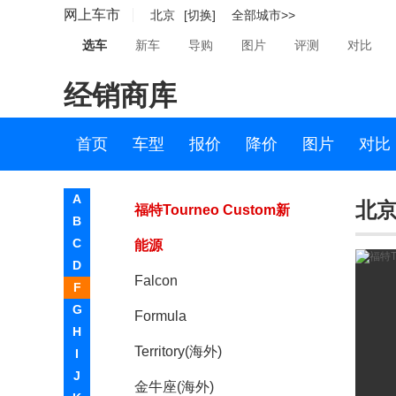
网上车市
北京
[切换]
全部城市>>
Mustang新能源
选车
新车
导购
图片
评测
对比
Ranger
经销商库
福特 Ka
福特 Transit
首页
车型
报价
降价
图片
对比
福特Bronco
A
北京
福特Tourneo Custom新
B
C
能源
D
Falcon
F
G
Formula
H
Territory(海外)
I
J
金牛座(海外)