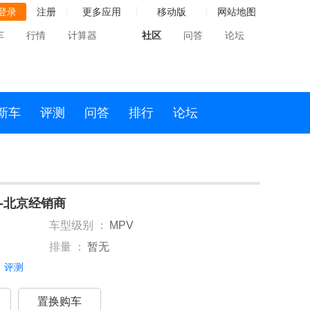
登录
注册
更多应用
移动版
网站地图
车
行情
计算器
社区
问答
论坛
新车
评测
问答
排行
论坛
能源-北京经销商
车型级别 ：
MPV
排量 ：
暂无
评测
置换购车