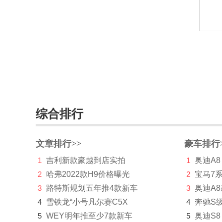
Jeep
江淮
江铃
江铃集团新能源
集度
综合排行
捷豹
捷达
文章排行>>
豪车排行
捷尼赛思
1
吉利新款豪越到店实拍
1
奥迪A8
2
哈弗2022款H9价格曝光
2
宝马7
捷途
3
路特斯规划五年推4款新车
3
奥迪A
几何汽车
4
雪铁龙“小号凡尔赛C5X
4
奔驰S
5
WEY明年推至少7款新车
5
奥迪S8
极氪