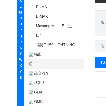
K
L
PUMA
M
B-MAX
N
选
O
Mustang Mach-E（进
P
口）
Q
R
福特F-150 LIGHTNING
选
S
T
福田
W
4
G
X
Y
高合汽车
Z
格罗夫
GMA
GMC