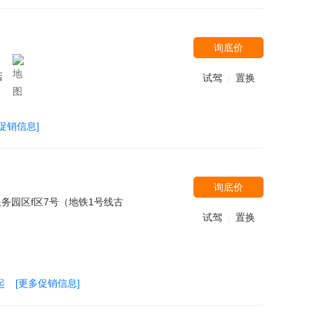
询底价
店
试驾
置换
|
促销信息]
询底价
务园区f区7号（地铁1号线古
试驾
置换
|
起
[更多促销信息]