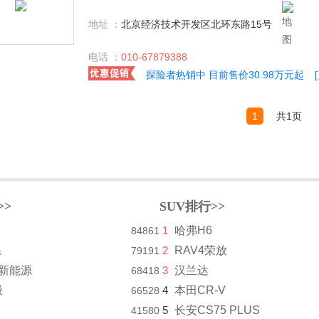
地址 ：
北京经济技术开发区北环东路15号
电话 ：
010-67879388
探险者热销中 目前售价30.98万元起
1
共1页
>>
SUV排行>>
1
哈弗H6
84861
系
2
RAV4荣放
79191
8新能源
3
汉兰达
68418
级
4
本田CR-V
66528
5
长安CS75 PLUS
41580