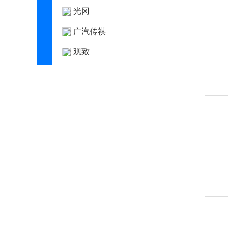
光冈
广汽传祺
观致
国机智骏
H
哈弗
海格
海马
哈雷
汉龙汽车
汉腾