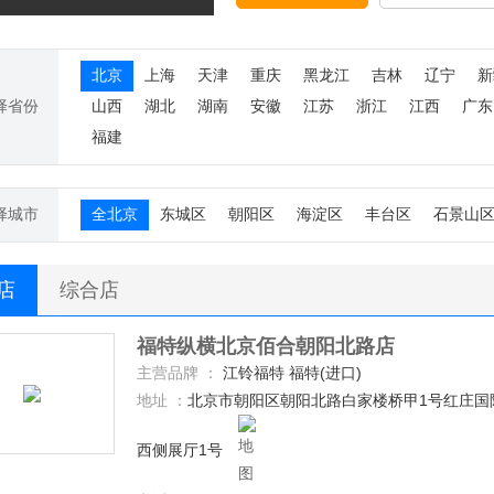
北京
上海
天津
重庆
黑龙江
吉林
辽宁
新
择省份
山西
湖北
湖南
安徽
江苏
浙江
江西
广东
福建
择城市
全北京
东城区
朝阳区
海淀区
丰台区
石景山
S店
综合店
福特纵横北京佰合朝阳北路店
主营品牌 ：
江铃福特 福特(进口)
地址 ：
北京市朝阳区朝阳北路白家楼桥甲1号红庄国
西侧展厅1号