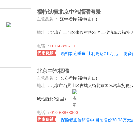
福特纵横北京中汽福瑞海景
主营品牌 ：
江铃福特 福特(进口)
地址 ：
北京市丰台区张仪村路23号丰仪汽车园福特
电话 ：
010-68867117
领裕欢迎垂询 让利高达2.8万元
[更多
北京中汽福瑞
主营品牌 ：
长安福特 福特(进口)
地址 ：
北京市石景山区古城大街北京国际汽车贸易服
城站西北2公里）
电话 ：
010-68868800
探险者正价销售中 目前售价30.98万元