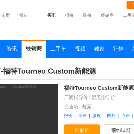
车型
排行
买车
报价
降价
经销商
二手
经销商
资讯
二手车
视频
独家
行情
-福特Tourneo Custom新能源
福特Tourneo Custom新
厂商指导价 :
暂无指导价
变速箱 :
暂无
报价
综述
参配
图片
点评
询低价
预约试驾