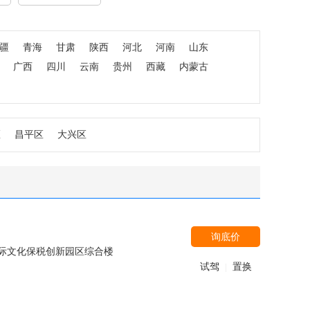
疆
青海
甘肃
陕西
河北
河南
山东
广西
四川
云南
贵州
西藏
内蒙古
区
昌平区
大兴区
询底价
际文化保税创新园区综合楼
试驾
置换
|