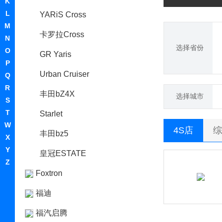
K
L
YARiS Cross
M
卡罗拉Cross
N
选择省份
O
GR Yaris
P
Urban Cruiser
Q
R
丰田bZ4X
选择城市
S
T
Starlet
W
4S店
综
丰田bz5
X
Y
皇冠ESTATE
Z
Foxtron
福迪
福汽启腾