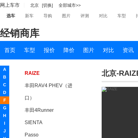
网上车市
北京
[切换]
全部城市>>
Ultra-compact BEV
选车
新车
导购
图片
评测
对比
车型
丰田e-RACER
经销商库
Gran Ace
丰田e-4me
首页
车型
报价
降价
图片
对比
资讯
丰田e-Trans
A
北京-RAIZ
RAIZE
B
C
丰田RAV4 PHEV（进
D
口）
F
G
丰田4Runner
H
SIENTA
I
J
Passo