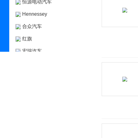
恒源电动汽车
Hennessey
合众汽车
红旗
宏瑞汽车
华晨新日
华凯
黄海
华骐
华人运通
华泰
华泰新能源