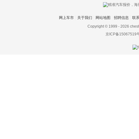
九龙
网上车市
关于我们
网站地图
招聘信息
联
君马汽车
Copyright © 1999 -
2026 ches
K
京ICP备15067519
凯迪拉克
开瑞
开沃汽车
凯翼
Karma
卡威
克莱斯勒
科尼赛克