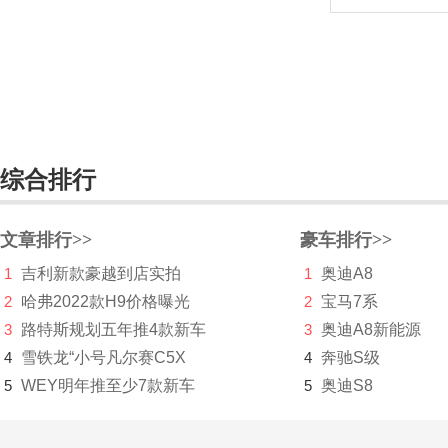
集度
捷豹
捷达
捷尼赛思
综合排行
捷途
几何汽车
文章排行>>
豪车排行>>
极氪
1
吉利新款豪越到店实拍
1
奥迪A8
2
哈弗2022款H9价格曝光
2
宝马7系
吉利
3
路特斯规划五年推4款新车
3
奥迪A8新能源
金杯
4
雪铁龙“小号凡尔赛C5X
4
奔驰S级
5
WEY明年推至少7款新车
5
奥迪S8
金龙
金旅