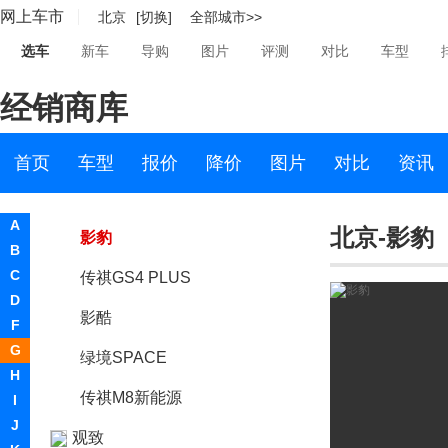
网上车市
北京
[切换]
全部城市>>
传祺GA4
选车
新车
导购
图片
评测
对比
车型
传祺GS4新能源
经销商库
传祺M6
传祺GS4 COUPE
首页
车型
报价
降价
图片
对比
资讯
影动ENPULSE
A
北京-影豹
影豹
B
C
传祺GS4 PLUS
D
影酷
F
G
绿境SPACE
H
传祺M8新能源
I
J
观致