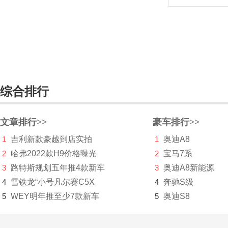
科尼赛克
KTM
L
兰博基尼
综合排行
岚图
劳斯莱斯
文章排行>>
豪车排行>>
雷达汽车
1
吉利新款豪越到店实拍
1
奥迪A8
2
哈弗2022款H9价格曝光
2
宝马7系
雷丁
3
路特斯规划五年推4款新车
3
奥迪A8新能源
雷克萨斯
4
雪铁龙“小号凡尔赛C5X
4
奔驰S级
5
WEY明年推至少7款新车
5
奥迪S8
雷诺
LEVC