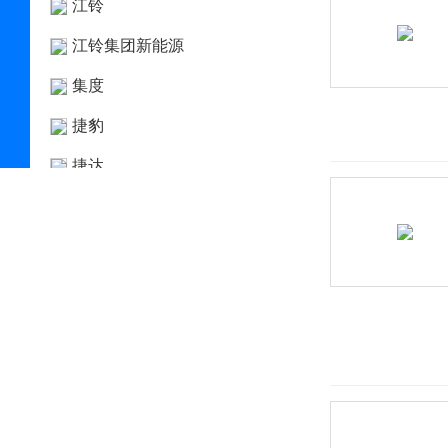
江铃
江铃集团新能源
集度
捷豹
捷达
捷尼赛思
捷途
几何汽车
极氪
吉利
金杯
金龙