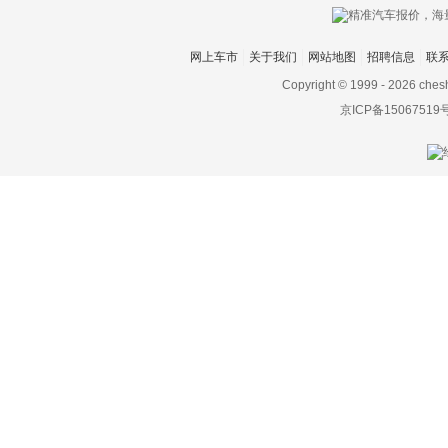
莲花汽车
网上车市
关于我们
网站地图
招聘信息
联
猎豹
Copyright © 1999 -
2026 ches
力帆
京ICP备15067519
凌宝汽车
领克
铃木
零跑汽车
领途汽车
理念
林肯
LITE