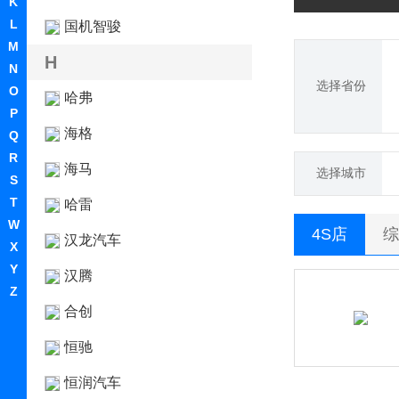
K
L
国机智骏
M
H
N
选择省份
O
哈弗
P
海格
Q
R
海马
选择城市
S
T
哈雷
W
4S店
综
汉龙汽车
X
Y
汉腾
Z
合创
恒驰
恒润汽车