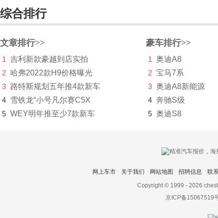
华晨新日
综合排行
华凯
黄海
文章排行>>
豪车排行>>
1
吉利新款豪越到店实拍
1
奥迪A8
华骐
2
哈弗2022款H9价格曝光
2
宝马7系
华人运通
3
路特斯规划五年推4款新车
3
奥迪A8新能源
4
雪铁龙“小号凡尔赛C5X
华泰
4
奔驰S级
5
WEY明年推至少7款新车
5
奥迪S8
华泰新能源
华为AITO问界
Hyperion
网上车市
关于我们
网站地图
招聘信息
联
I
Copyright © 1999 -
2026 ches
Icona
京ICP备15067519
IONIQ艾尼氪