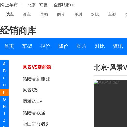
网上车市
北京
[切换]
全部城市>>
风景V5
选车
新车
导购
图片
评测
对比
车型
拓陆者E3
经销商库
祥菱V
祥菱M
首页
车型
报价
降价
图片
对比
资讯
大将军G9
A
北京-风景
风景V5新能源
B
C
拓陆者新能源
D
风景G5
F
G
图雅诺EV
H
拓陆者驭途
I
J
福田征服者3