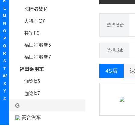
K
L
拓陆者战途
M
大将军G7
N
选择省份
O
将军F9
P
福田征服者5
Q
选择城市
R
福田征服者7
S
T
福田乘用车
4S店
综
W
伽途ix5
X
Y
伽途ix7
Z
G
高合汽车
格罗夫