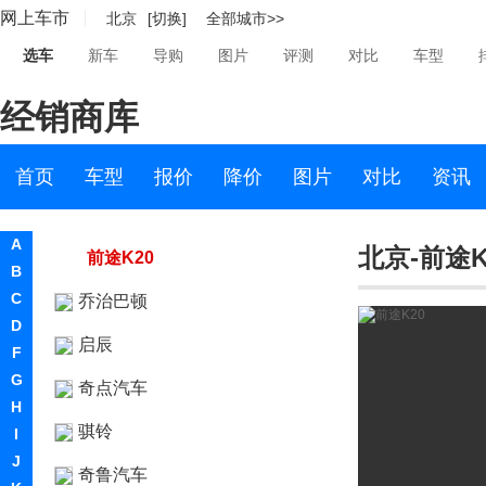
网上车市
北京
[切换]
全部城市>>
前途汽车
选车
新车
导购
图片
评测
对比
车型
前途K50
经销商库
前途K20 Concept
前途Concept 1
首页
车型
报价
降价
图片
对比
资讯
前途K25
A
北京-前途K
前途K20
B
C
乔治巴顿
D
启辰
F
G
奇点汽车
H
骐铃
I
J
奇鲁汽车