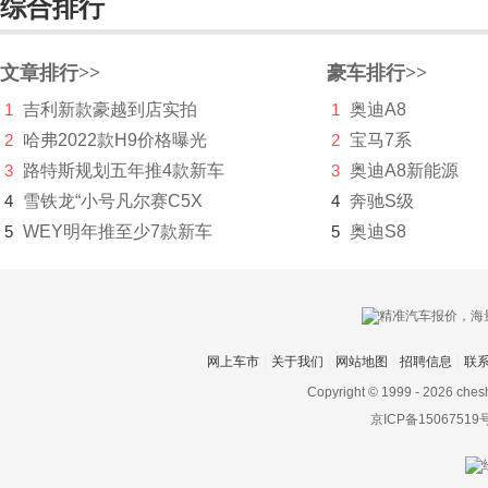
综合排行
瑞驰新能源
瑞风汽车
文章排行>>
豪车排行>>
1
吉利新款豪越到店实拍
1
奥迪A8
睿蓝汽车
2
哈弗2022款H9价格曝光
2
宝马7系
锐马克
3
路特斯规划五年推4款新车
3
奥迪A8新能源
瑞麒
4
雪铁龙“小号凡尔赛C5X
4
奔驰S级
5
WEY明年推至少7款新车
5
奥迪S8
S
萨博
赛麟
网上车市
关于我们
网站地图
招聘信息
联
三菱
Copyright © 1999 -
2026 ches
SERES赛力斯
京ICP备15067519
沙龙汽车