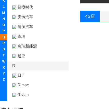
K
L
轻橙时代
M
4S店
庆铃汽车
N
O
清源汽车
P
奇瑞
Q
R
奇瑞新能源
S
T
起亚
W
R
X
Y
日产
Z
Rimac
Rivian
荣威