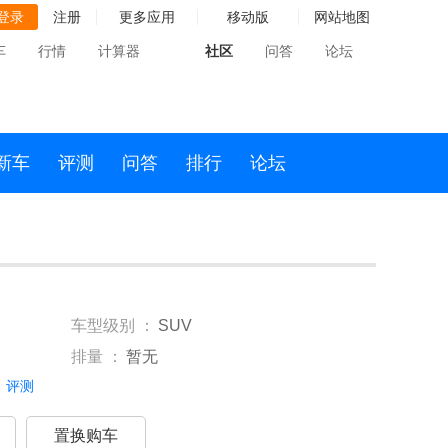
登录
注册
更多应用
移动版
网站地图
车
行情
计算器
社区
问答
论坛
新车
评测
问答
排行
论坛
车型级别 ：
SUV
排量 ：
暂无
评测
置换购车