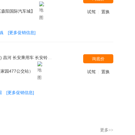
区森阳国际汽车城】
试驾
置换
|
钱
[更多促销信息]
州日产（东风风度） 郑州日产 潍柴汽车 沃尔沃亚太 北汽银翔 奇瑞捷豹路虎 奔驰-迈巴赫 东风雷诺 广汽菲克 东风汽车 沃尔沃(进口) 凯迪拉克(国产) 现代(进口) 斯巴鲁 起亚(进口) 克莱斯勒 凯迪拉克(进口) 天津一汽 宝沃汽车 中兴 东风英菲尼迪 野马汽车 南京依维柯 东风风光 金杯 雪铁龙(进口) 比亚迪戴姆勒 康迪电动汽车 卡威汽车 DS（进口） 雪佛兰(进口) 斯柯达(进口) 广汽讴歌 劳斯莱斯 宾利 华泰新能源 三菱(进口) 绵阳金杯 马自达(进口) 双龙汽车 苏州金龙 林肯 华晨鑫源 江铃福特 奇瑞捷豹路虎 东风御风 凯翼
询底价
家园477公交站）
试驾
置换
|
国
[更多促销信息]
更多>>