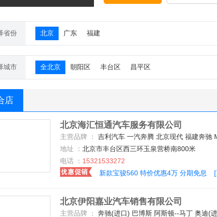
择省份
北京
广东
福建
择城市
全北京
朝阳区
丰台区
昌平区
合店
北京海汇恒通汽车服务有限公司
主营品牌 ：
吉利汽车 一汽奔腾 北京现代 福建奔驰 MG 北京汽车 东风风行 东风日产 哈弗汽车 众泰 广汽传祺 上汽荣威 上汽大众 长安乘用车 宝沃汽车 一汽马自达 宝骏汽车 一汽-大众 长安商用车 一汽丰田 别克 中兴 华晨中华 江铃汽车 知豆 永源 南京依维柯 天津一汽 一汽吉林 奥迪(进口) 一汽奥迪 华晨宝马 东风标致 标
地址 ：
北京市丰台区西三环玉泉营桥南800米
电话 ：
15321533272
新款宝骏560 特价优惠4万 分期免息
北京伊阳嘉业汽车销售有限公司
主营品牌 ：
奔驰(进口) 巴博斯 阿斯顿--马丁 奥迪(进口) 宝马(进口) BMW i 福建奔驰 奔驰-迈巴赫 宾利 道奇(进口) 丰田(进口) 一汽丰田 福特(进口) 凯迪拉克(进口) 路虎 玛莎拉蒂 日产(进口) 特斯拉 迈凯伦 林肯 保时捷 卡尔森 雷克萨斯 劳斯莱斯 GMC 北京-戴克 法拉利 东风日产 兰博基尼 北京汽车 郑州日产 凯翼 上汽大众 英菲尼迪 瑞麒 宝沃汽车 哈弗汽车 福迪 北汽绅宝 克莱斯勒 比速汽车 中兴 众泰 成功汽车 罗伦