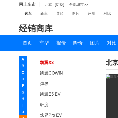
网上车市
北京
[切换]
全部城市>>
开沃汽车
选车
新车
导购
图片
评测
对比
凯翼
经销商库
凯翼
凯翼X7
首页
车型
报价
降价
图片
对比
凯翼X5
A
北京
凯翼X3
B
C
凯翼COWIN
D
炫界
F
G
凯翼E5 EV
H
轩度
I
J
炫界Pro EV