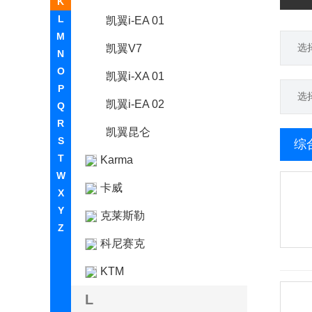
K
L
凯翼i-EA 01
M
选
凯翼V7
N
O
凯翼i-XA 01
P
选
凯翼i-EA 02
Q
R
凯翼昆仑
S
综
T
Karma
W
卡威
X
Y
克莱斯勒
Z
科尼赛克
KTM
L