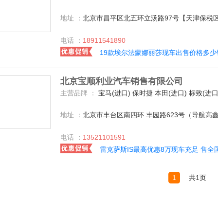
地址 ：
北京市昌平区北五环立汤路97号【天津保税
电话 ：
18911541890
19款埃尔法蒙娜丽莎现车出售价格多少
北京宝顺利业汽车销售有限公司
主营品牌 ：
宝马(进口) 保时捷 本田(进口) 标致(进口) 昌河 长安乘用车 长安铃木 大众(进口) 道奇(进口) 奥迪(进口) 东风小康 东南汽车 丰田(进口) 东风日产 比亚迪 福特(进口) 北汽福田 红旗 吉利汽车 Jeep 东风悦达起亚 捷豹 雷诺 猎豹汽车 雷克萨斯 路虎 奔驰(进口) 奇瑞汽车 别克 英菲尼迪 一汽奥迪 中华 东风雪铁龙 陆风 长城 北京现代 上汽通用五菱 雪佛兰 江淮汽车 上汽荣威 华晨宝马 一汽丰田 上汽大众 一汽-大众 东风标致 福迪 广汽吉奥 华泰汽车 东风本田 力帆汽车 众泰 沃尔沃 一汽海马 讴歌 斯柯达 MINI MG 布加迪 别克(进口) 北京奔驰 广汽本田 长安福特 广汽三菱 东南三菱 广汽丰田 长安马自达 一汽马自达 一汽奔腾 东风风神 广汽传祺 宝骏汽车 东风裕隆 东风日产-启辰 北京 BMW i 北汽威旺 海马郑州 广汽菲亚特 东风风行 长安PSA 观致 哈弗汽车 奔驰-AMG 北汽绅宝 宝马M 北汽新能源 郑
地址 ：
北京市丰台区南四环 丰园路623号（导航高鑫
电话 ：
13521101591
雷克萨斯IS最高优惠8万现车充足 售全
1
共1页