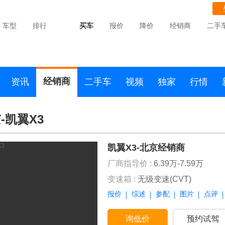
车型
排行
买车
报价
降价
经销商
二手
经销商
资讯
二手车
视频
独家
行情
-凯翼X3
凯翼X3-北京经销商
厂商指导价 :
6.39万-7.59万
变速箱 :
无级变速(CVT)
报价
综述
参配
图片
点评
询低价
预约试驾