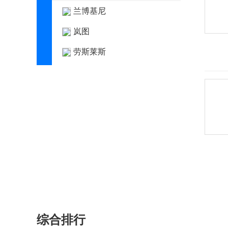
兰博基尼
岚图
劳斯莱斯
雷达汽车
雷丁
雷克萨斯
雷诺
LEVC
莲花汽车
猎豹
力帆
综合排行