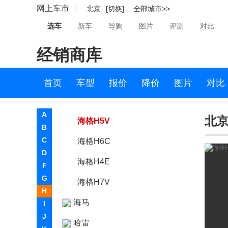
网上车市
北京
[切换]
全部城市>>
H
选车
新车
导购
图片
评测
对比
哈弗
经销商库
海格
苏州金龙
首页
车型
报价
降价
图片
对比
海格H5C
A
北京
海格H5V
B
C
海格H6C
D
海格H4E
F
G
海格H7V
H
海马
I
J
哈雷