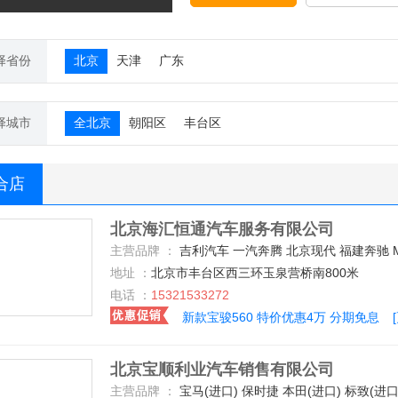
择省份
北京
天津
广东
择城市
全北京
朝阳区
丰台区
合店
北京海汇恒通汽车服务有限公司
主营品牌 ：
吉利汽车 一汽奔腾 北京现代 福建奔驰 MG 北京汽车 东风风行 东风日产 哈弗汽车 众泰 广汽传祺 上汽荣威 上汽大众 长安乘用车 宝沃汽车 一汽马自达 宝骏汽车 一汽-大众 长安商用车 一汽丰田 别克 中兴 华晨中华 江铃汽车 知豆 永源 南京依维柯 天津一汽 一汽吉林 奥迪(进口) 一汽奥迪 华晨宝马 东风标致 标
地址 ：
北京市丰台区西三环玉泉营桥南800米
电话 ：
15321533272
新款宝骏560 特价优惠4万 分期免息
北京宝顺利业汽车销售有限公司
主营品牌 ：
宝马(进口) 保时捷 本田(进口) 标致(进口) 昌河 长安乘用车 长安铃木 大众(进口) 道奇(进口) 奥迪(进口) 东风小康 东南汽车 丰田(进口) 东风日产 比亚迪 福特(进口) 北汽福田 红旗 吉利汽车 Jeep 东风悦达起亚 捷豹 雷诺 猎豹汽车 雷克萨斯 路虎 奔驰(进口) 奇瑞汽车 别克 英菲尼迪 一汽奥迪 中华 东风雪铁龙 陆风 长城 北京现代 上汽通用五菱 雪佛兰 江淮汽车 上汽荣威 华晨宝马 一汽丰田 上汽大众 一汽-大众 东风标致 福迪 广汽吉奥 华泰汽车 东风本田 力帆汽车 众泰 沃尔沃 一汽海马 讴歌 斯柯达 MINI MG 布加迪 别克(进口) 北京奔驰 广汽本田 长安福特 广汽三菱 东南三菱 广汽丰田 长安马自达 一汽马自达 一汽奔腾 东风风神 广汽传祺 宝骏汽车 东风裕隆 东风日产-启辰 北京 BMW i 北汽威旺 海马郑州 广汽菲亚特 东风风行 长安PSA 观致 哈弗汽车 奔驰-AMG 北汽绅宝 宝马M 北汽新能源 郑