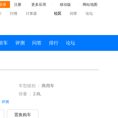
登录
注册
更多应用
移动版
网站地图
车
行情
计算器
社区
问答
论坛
新车
评测
问答
排行
论坛
车型级别 ：
商用车
排量 ：
2.8L
评测
置换购车