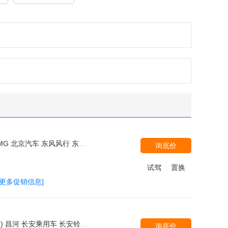
致(进口) 东南汽车 广汽丰田 长安福特 广汽本田 东风本田 Jeep 东风悦达起亚 奇瑞汽车 长城 雪佛兰 长安马自达 捷豹 北汽绅宝 东风风光 凯翼 北汽威旺 一汽海马 海马郑州 苏州金龙 潍柴汽车
询底价
试驾
置换
|
[更多促销信息]
州日产（东风风度） 郑州日产 潍柴汽车 沃尔沃亚太 北汽银翔 奇瑞捷豹路虎 奔驰-迈巴赫 东风雷诺 广汽菲克 东风汽车 沃尔沃(进口) 凯迪拉克(国产) 现代(进口) 斯巴鲁 起亚(进口) 克莱斯勒 凯迪拉克(进口) 天津一汽 宝沃汽车 中兴 东风英菲尼迪 野马汽车 南京依维柯 东风风光 金杯 雪铁龙(进口) 比亚迪戴姆勒 康迪电动汽车 卡威汽车 DS（进口） 雪佛兰(进口) 斯柯达(进口) 广汽讴歌 劳斯莱斯 宾利 华泰新能源 三菱(进口) 绵阳金杯 马自达(进口) 双龙汽车 苏州金龙 林肯 华晨鑫源 江铃福特 奇瑞捷豹路虎 东风御风 凯翼
询底价