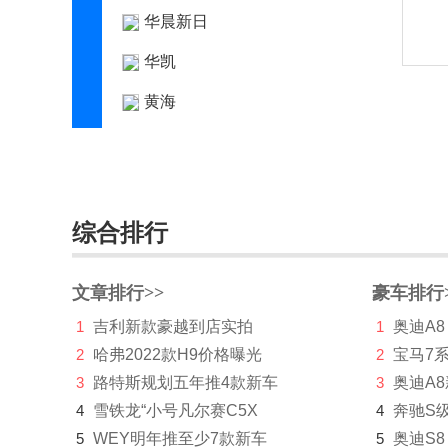
华晨新日
华凯
黄海
华骐
华人运通
华泰
综合排行
华泰新能源
文章排行>>
豪车排行
华为AITO问界
1
吉利新款豪越到店实拍
1
奥迪A8
Hyperion
2
哈弗2022款H9价格曝光
2
宝马7
I
3
路特斯规划五年推4款新车
3
奥迪A
4
雪铁龙“小号凡尔赛C5X
4
奔驰S
Icona
5
WEY明年推至少7款新车
5
奥迪S8