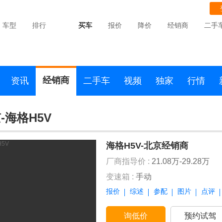
车型
排行
买车
报价
降价
经销商
二手
经销商
资讯
二手车
视频
独家
行情
-海格H5V
海格H5V-北京经销商
厂商指导价 :
21.08万-29.28万
变速箱 :
手动
报价
综述
参配
图片
点评
询低价
预约试驾