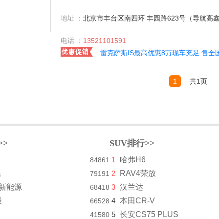
地址 ：
北京市丰台区南四环 丰园路623号（导航高鑫
电话 ：
13521101591
雷克萨斯IS最高优惠8万现车充足 售全
1
共1页
>>
SUV排行>>
1
哈弗H6
84861
系
2
RAV4荣放
79191
8新能源
3
汉兰达
68418
级
4
本田CR-V
66528
5
长安CS75 PLUS
41580