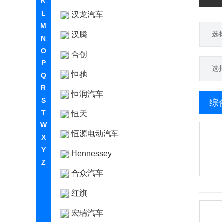
K
L
汉龙汽车
M
选
汉腾
N
O
合创
P
选
恒驰
Q
R
恒润汽车
S
综
T
恒天
W
恒源电动汽车
X
Y
Hennessey
Z
合众汽车
红旗
宏瑞汽车