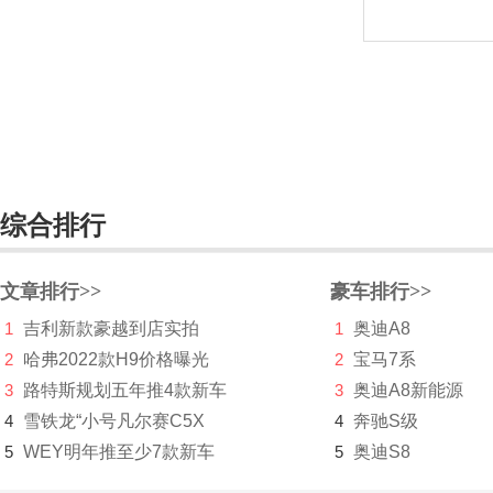
华晨新日
华凯
黄海
华骐
华人运通
综合排行
华泰
文章排行>>
豪车排行>>
华泰新能源
1
吉利新款豪越到店实拍
1
奥迪A8
华为AITO问界
2
哈弗2022款H9价格曝光
2
宝马7系
Hyperion
3
路特斯规划五年推4款新车
3
奥迪A8新能源
4
雪铁龙“小号凡尔赛C5X
4
奔驰S级
I
5
WEY明年推至少7款新车
5
奥迪S8
Icona