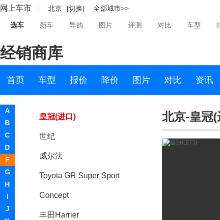
网上车市
北京
[切换]
全部城市>>
LCV D-Cargo Concept
选车
新车
导购
图片
评测
对比
车型
Concept-i Ride概念车
经销商库
GR HV SPORTS概念车
Tj Cruiser
首页
车型
报价
降价
图片
对比
资讯
Supra
A
北京-皇冠(
皇冠(进口)
B
C
世纪
D
威尔法
F
G
Toyota GR Super Sport
H
Concept
I
J
丰田Harrier