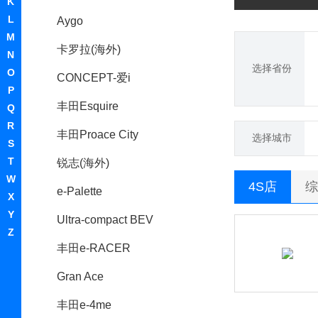
K
L
Aygo
M
卡罗拉(海外)
N
选择省份
O
CONCEPT-爱i
P
丰田Esquire
Q
R
丰田Proace City
选择城市
S
T
锐志(海外)
W
4S店
综
e-Palette
X
Y
Ultra-compact BEV
Z
丰田e-RACER
Gran Ace
丰田e-4me