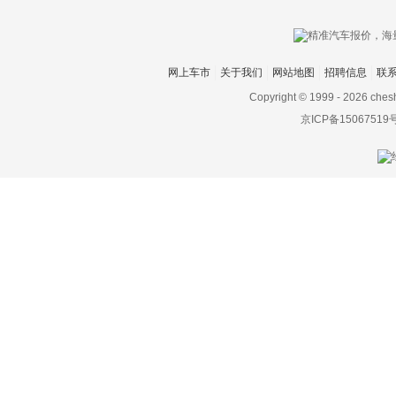
IONIQ艾尼氪
Italdesign
网上车市
关于我们
网站地图
招聘信息
联
J
Copyright © 1999 -
2026 ches
京ICP备15067519
Jeep
江淮
江铃
江铃集团新能源
集度
捷豹
捷达
捷尼赛思