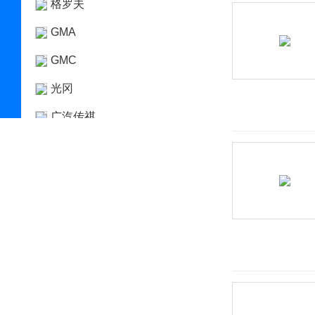
格罗夫
GMA
GMC
光冈
广汽传祺
观致
国机智骏
H
哈弗
海格
海马
哈雷