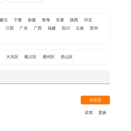
蒙古
宁夏
新疆
青海
甘肃
陕西
河北
江西
广东
广西
福建
四川
云南
贵州
区
大兴区
顺义区
通州区
房山区
询底价
试驾
置换
|