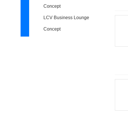
Concept
LCV Business Lounge
Concept
LCV D-Cargo Concept
Concept-i Ride概念车
GR HV SPORTS概念车
Tj Cruiser
Supra
皇冠(进口)
世纪
威尔法