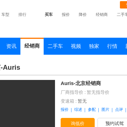
车型
排行
买车
报价
降价
经销商
二手
经销商
资讯
二手车
视频
独家
行情
Auris
Auris-北京经销商
厂商指导价 :
暂无指导价
变速箱 :
暂无
报价
综述
参配
图片
点评
询低价
预约试驾