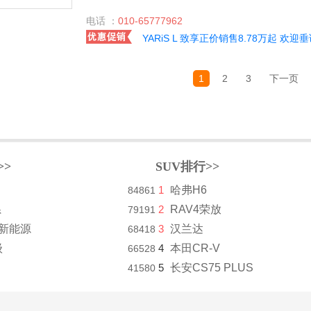
电话 ：
010-65777962
YARiS L 致享正价销售8.78万起 欢迎
1
2
3
下一页
>>
SUV排行>>
1
哈弗H6
84861
系
2
RAV4荣放
79191
8新能源
3
汉兰达
68418
级
4
本田CR-V
66528
5
长安CS75 PLUS
41580