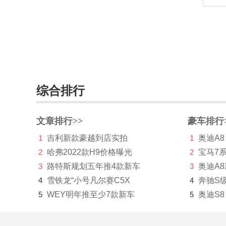
G
高合汽车
格罗夫
GMA
综合排行
GMC
光冈
文章排行>>
豪车排行
广汽传祺
1
吉利新款豪越到店实拍
1
奥迪A8
2
哈弗2022款H9价格曝光
2
宝马7
观致
3
路特斯规划五年推4款新车
3
奥迪A
国机智骏
4
雪铁龙“小号凡尔赛C5X
4
奔驰S
5
WEY明年推至少7款新车
5
奥迪S8
H
哈弗