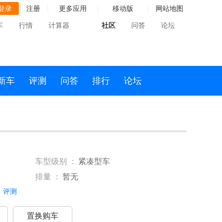
登录
注册
更多应用
移动版
网站地图
车
行情
计算器
社区
问答
论坛
新车
评测
问答
排行
论坛
车型级别 ：
紧凑型车
排量 ：
暂无
评测
置换购车