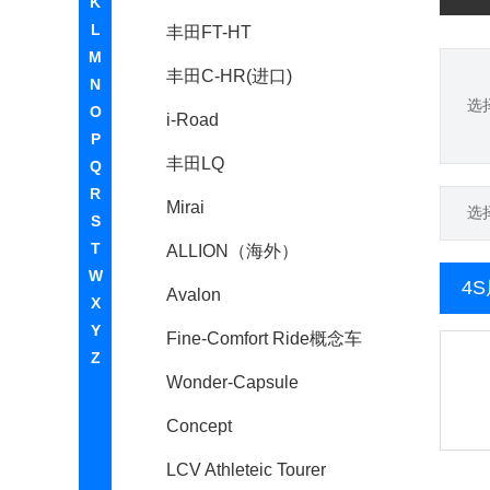
K
L
丰田FT-HT
M
丰田C-HR(进口)
N
选
O
i-Road
P
丰田LQ
Q
R
Mirai
选
S
T
ALLION（海外）
W
4
Avalon
X
Y
Fine-Comfort Ride概念车
Z
Wonder-Capsule
Concept
LCV Athleteic Tourer