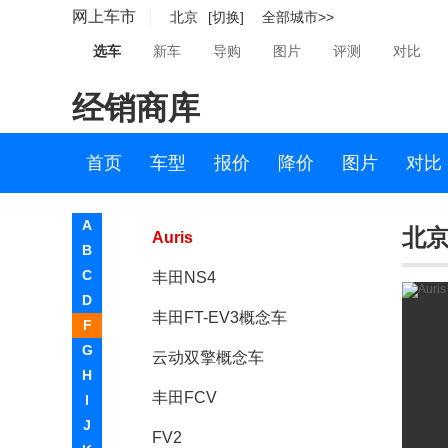
网上车市
北京
[切换]
全部城市>>
埃尔法
选车
新车
导购
图片
评测
对比
塔库玛TACOMA
经销商库
丰田概念车G’s Reiz
坦途
首页
车型
报价
降价
图片
对比
丰田Avensis
A
北京-
Auris
B
C
丰田NS4
D
丰田FT-EV3概念车
F
G
云动双擎概念车
H
丰田FCV
I
J
FV2