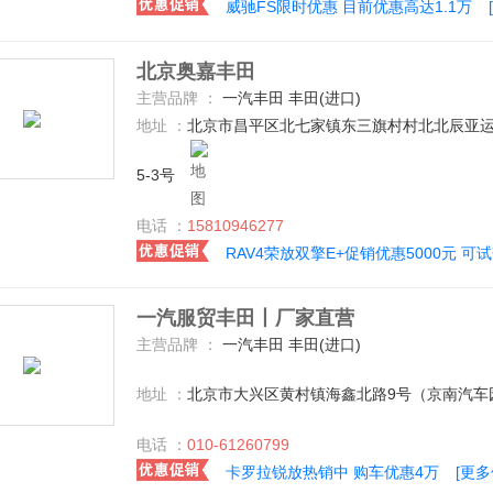
威驰FS限时优惠 目前优惠高达1.1万
北京奥嘉丰田
主营品牌 ：
一汽丰田 丰田(进口)
地址 ：
北京市昌平区北七家镇东三旗村村北北辰亚运村
5-3号
电话 ：
15810946277
RAV4荣放双擎E+促销优惠5000元 可
一汽服贸丰田丨厂家直营
主营品牌 ：
一汽丰田 丰田(进口)
地址 ：
北京市大兴区黄村镇海鑫北路9号（京南汽车
电话 ：
010-61260799
卡罗拉锐放热销中 购车优惠4万
[更