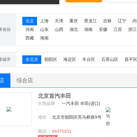
北京
上海
天津
重庆
黑龙江
吉林
辽宁
内
择省份
河南
山东
山西
湖北
湖南
安徽
江苏
浙江
西藏
海南
择城市
全北京
朝阳区
海淀区
丰台区
石景山区
昌平
S店
综合店
北京首汽丰田
主营品牌 ：
一汽丰田 丰田(进口)
地址 ：
北京市朝阳区亮马桥路9号
电话 ：
84475931