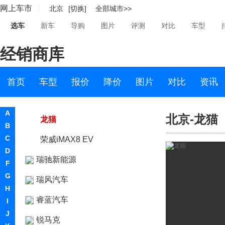
网上车市
北京
[切换]
全部城市>>
荣威RX9
选车
新车
导购
图片
评测
对比
车型
荣威RX5 PLUS
经销商库
荣威i6 MAX
荣威i6 MAX新能源
首页
车型
报价
降价
图片
对比
资讯
鲸
A
北京-龙猫
龙猫
B
C
荣威iMAX8 EV
D
瑞驰新能源
F
G
瑞风汽车
H
睿蓝汽车
I
J
锐马克