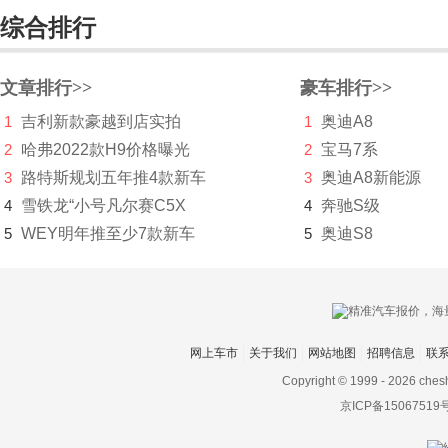
威马汽车
综合排行
魏牌
沃尔沃
文章排行>>
豪车排行>>
1
吉利新款豪越到店实拍
1
奥迪A8
五菱
2
哈弗2022款H9价格曝光
2
宝马7系
五十铃
3
路特斯规划五年推4款新车
3
奥迪A8新能源
X
4
雪铁龙“小号凡尔赛C5X
4
奔驰S级
5
WEY明年推至少7款新车
5
奥迪S8
现代
小米汽车
小鹏汽车
网上车市
关于我们
网站地图
招聘信息
联
新宝骏
Copyright © 1999 -
2026 ches
星客特
京ICP备15067519
星途