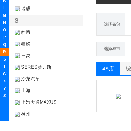
K
L
瑞麒
M
S
N
选择省份
O
萨博
P
赛麟
Q
选择城市
R
三菱
S
T
SERES赛力斯
4S店
综
W
沙龙汽车
X
Y
上海
Z
上汽大通MAXUS
神州
双环