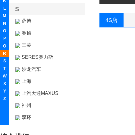
K
L
S
M
4S店
萨博
N
O
赛麟
P
三菱
Q
R
SERES赛力斯
S
T
沙龙汽车
W
上海
X
Y
上汽大通MAXUS
Z
神州
双环
双龙