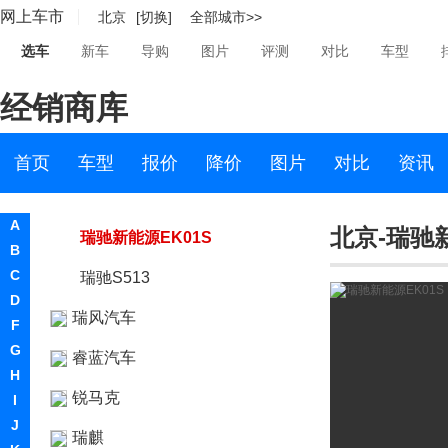
网上车市
北京
[切换]
全部城市>>
瑞驰新能源
选车
新车
导购
图片
评测
对比
车型
瑞驰新能源
经销商库
瑞驰EC35
瑞驰EK05
首页
车型
报价
降价
图片
对比
资讯
瑞驰EC31
A
北京-瑞驰新
瑞驰新能源EK01S
B
C
瑞驰S513
D
瑞风汽车
F
G
睿蓝汽车
H
锐马克
I
J
瑞麒