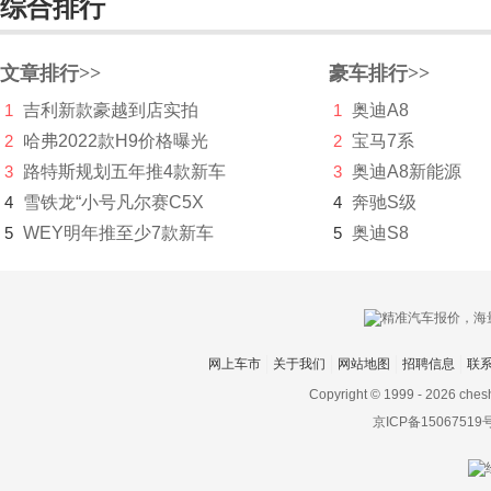
综合排行
斯巴鲁
斯达泰克
文章排行>>
豪车排行>>
1
吉利新款豪越到店实拍
1
奥迪A8
思皓
2
哈弗2022款H9价格曝光
2
宝马7系
斯柯达
3
路特斯规划五年推4款新车
3
奥迪A8新能源
思铭
4
雪铁龙“小号凡尔赛C5X
4
奔驰S级
5
WEY明年推至少7款新车
5
奥迪S8
smart
索尼
SWM斯威汽车
网上车市
关于我们
网站地图
招聘信息
联
T
Copyright © 1999 -
2026 ches
坦克
京ICP备15067519
塔塔