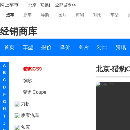
网上车市
北京
[切换]
全部城市>>
雷诺
选车
新车
导购
图片
评测
对比
车型
LEVC
经销商库
莲花汽车
猎豹
首页
车型
报价
降价
图片
对比
资讯
猎豹汽车
A
北京-猎豹C
猎豹CS9
B
C
缤歌
D
猎豹Coupe
F
G
力帆
H
凌宝汽车
I
J
领克