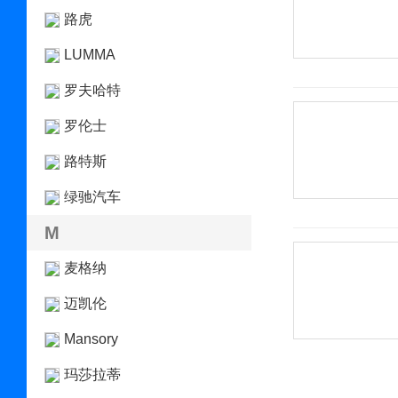
路虎
LUMMA
罗夫哈特
罗伦士
路特斯
绿驰汽车
M
麦格纳
迈凯伦
Mansory
玛莎拉蒂