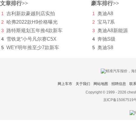
文章排行>>
豪车排行>>
日产
1
吉利新款豪越到店实拍
1
奥迪A8
Rimac
2
哈弗2022款H9价格曝光
2
宝马7系
3
路特斯规划五年推4款新车
3
奥迪A8新能源
Rivian
4
雪铁龙“小号凡尔赛C5X
4
奔驰S级
荣威
5
WEY明年推至少7款新车
5
奥迪S8
瑞驰新能源
瑞风汽车
睿蓝汽车
网上车市
关于我们
网站地图
招聘信息
联
Copyright © 1999 -
2026 ches
锐马克
京ICP备15067519
瑞麒
S
萨博