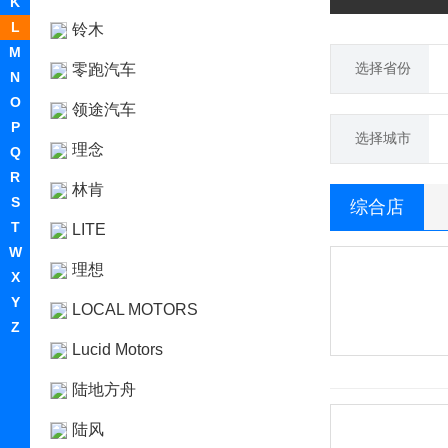
K
L
铃木
M
选择省份
零跑汽车
N
O
领途汽车
P
选择城市
理念
Q
R
林肯
S
综合店
T
LITE
W
理想
X
Y
LOCAL MOTORS
Z
Lucid Motors
陆地方舟
陆风