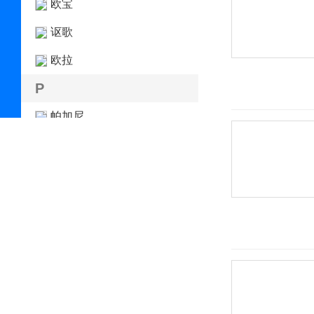
欧宝
讴歌
欧拉
P
帕加尼
PAL-V
朋克汽车
Piëch Automotive
Polestar极星
Q
前途汽车
乔治巴顿