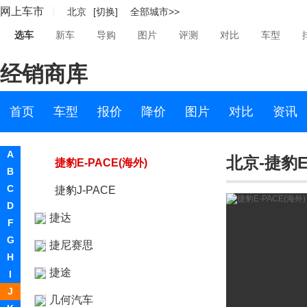
网上车市
北京
[切换]
全部城市>>
捷豹C-X16
选车
新车
导购
图片
评测
对比
车型
捷豹F-TYPE
经销商库
捷豹F-PACE
捷豹XS
首页
车型
报价
降价
图片
对比
资讯
捷豹I-PACE
A
北京-捷豹E
捷豹E-PACE(海外)
B
C
捷豹J-PACE
D
捷达
F
G
捷尼赛思
H
捷途
I
J
几何汽车