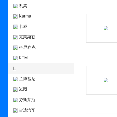
凯翼
Karma
卡威
克莱斯勒
科尼赛克
KTM
L
兰博基尼
岚图
劳斯莱斯
雷达汽车