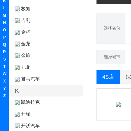
K
L
极氪
M
吉利
N
选择省份
O
金杯
P
金龙
Q
R
金旅
选择城市
S
T
九龙
W
4S店
综
君马汽车
X
Y
K
Z
凯迪拉克
开瑞
开沃汽车