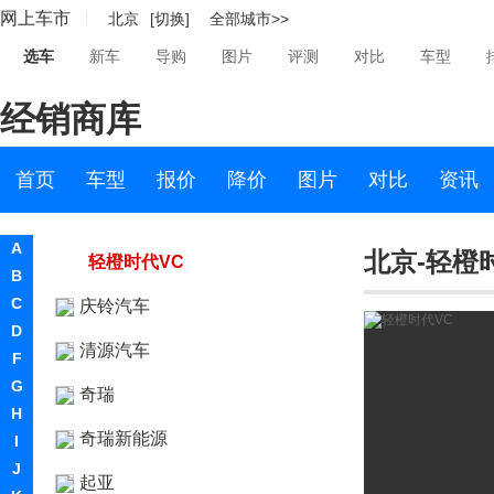
网上车市
北京
[切换]
全部城市>>
奇点汽车
选车
新车
导购
图片
评测
对比
车型
骐铃
经销商库
奇鲁汽车
轻橙时代
首页
车型
报价
降价
图片
对比
资讯
轻橙时代
A
北京-轻橙
轻橙时代VC
B
C
庆铃汽车
D
清源汽车
F
G
奇瑞
H
奇瑞新能源
I
J
起亚