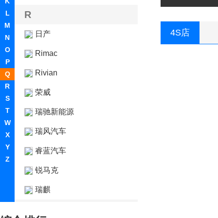
K
L
R
M
4S店
日产
N
O
Rimac
P
Rivian
Q
R
荣威
S
T
瑞驰新能源
W
瑞风汽车
X
Y
睿蓝汽车
Z
锐马克
瑞麒
S