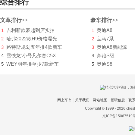
综合排行
萨博
赛麟
文章排行>>
豪车排行>>
1
吉利新款豪越到店实拍
1
奥迪A8
三菱
2
哈弗2022款H9价格曝光
2
宝马7系
SERES赛力斯
3
路特斯规划五年推4款新车
3
奥迪A8新能源
沙龙汽车
4
雪铁龙“小号凡尔赛C5X
4
奔驰S级
5
WEY明年推至少7款新车
5
奥迪S8
上海
上汽大通MAXUS
神州
网上车市
关于我们
网站地图
招聘信息
联
双环
Copyright © 1999 -
2026 ches
双龙
京ICP备15067519
斯巴鲁