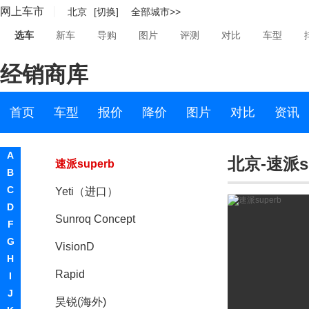
网上车市
北京
[切换]
全部城市>>
MODEL K
选车
新车
导购
图片
评测
对比
车型
柯迪亚克GT
经销商库
柯珞克
柯米克
首页
车型
报价
降价
图片
对比
资讯
斯柯达（进口）
A
北京-速派su
速派superb
B
C
Yeti（进口）
D
Sunroq Concept
F
G
VisionD
H
Rapid
I
J
昊锐(海外)