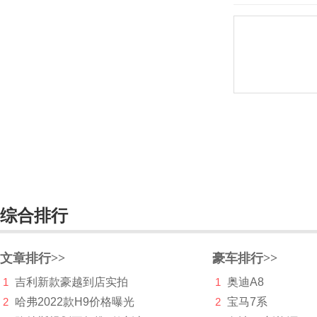
特斯拉
天际
通用
Triton
V
Vanda Electric
Vantas
W
综合排行
蔚来
文章排行>>
豪车排行>>
威马汽车
1
吉利新款豪越到店实拍
1
奥迪A8
魏牌
2
哈弗2022款H9价格曝光
2
宝马7系