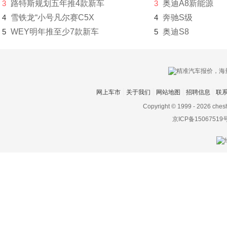
沃尔沃
3
路特斯规划五年推4款新车
3
奥迪A8新能源
4
雪铁龙“小号凡尔赛C5X
4
奔驰S级
五菱
5
WEY明年推至少7款新车
5
奥迪S8
五十铃
X
现代
网上车市
关于我们
网站地图
招聘信息
联
小米汽车
Copyright © 1999 -
2026 ches
京ICP备15067519
小鹏汽车
新宝骏
星客特
星途
新凯
新特汽车