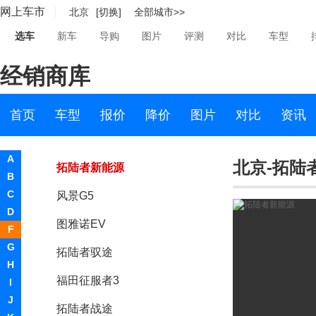
网上车市
北京
[切换]
全部城市>>
拓陆者E3
选车
新车
导购
图片
评测
对比
车型
祥菱V
经销商库
祥菱M
大将军G9
首页
车型
报价
降价
图片
对比
资讯
风景V5新能源
A
北京-拓陆
拓陆者新能源
B
C
风景G5
D
图雅诺EV
F
G
拓陆者驭途
H
福田征服者3
I
J
拓陆者战途