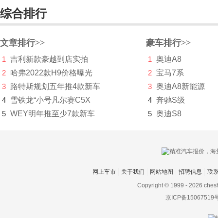
华凯
综合排行
黄海
华骐
文章排行>>
豪车排行>>
1
吉利新款豪越到店实拍
1
奥迪A8
华人运通
2
哈弗2022款H9价格曝光
2
宝马7系
华泰
3
路特斯规划五年推4款新车
3
奥迪A8新能源
4
雪铁龙“小号凡尔赛C5X
华泰新能源
4
奔驰S级
5
WEY明年推至少7款新车
5
奥迪S8
华为AITO问界
Hyperion
I
网上车市
关于我们
网站地图
招聘信息
联
Icona
Copyright © 1999 -
2026 ches
IONIQ艾尼氪
京ICP备15067519
Italdesign