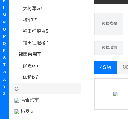
K
L
大将军G7
M
将军F9
N
选择省份
O
福田征服者5
P
福田征服者7
Q
选择城市
R
福田乘用车
S
T
伽途ix5
4S店
综
W
伽途ix7
X
Y
G
Z
高合汽车
格罗夫
GMA