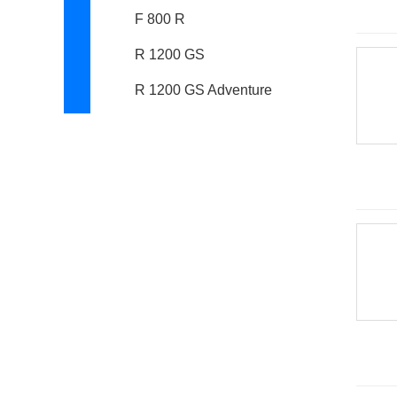
F 800 R
R 1200 GS
R 1200 GS Adventure
K 1600 GT
F 800 GS
R nineT
G310R
R 1200 R
F 700 GS
S1000XR
宝骐汽车