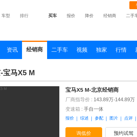
车型
排行
买车
报价
降价
经销商
二手
经销商
资讯
二手车
视频
独家
行情
-宝马X5 M
宝马X5 M-北京经销商
厂商指导价 :
143.89万-144.89万
变速箱 :
手自一体
报价
综述
参配
图片
点评
询低价
预约试驾