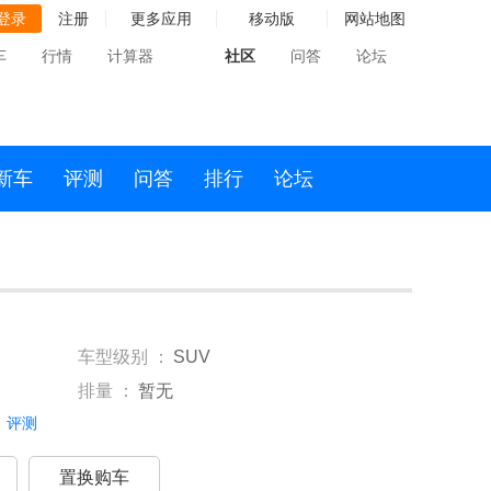
登录
注册
更多应用
移动版
网站地图
车
行情
计算器
社区
问答
论坛
新车
评测
问答
排行
论坛
车型级别 ：
SUV
排量 ：
暂无
评测
置换购车