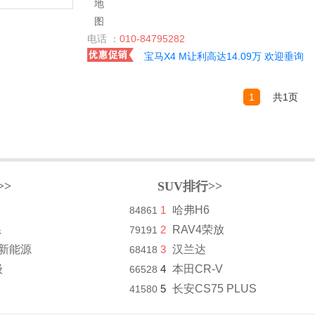
电话 ：
010-84795282
宝马X4 M让利高达14.09万 欢迎垂询
1
共1页
>>
SUV排行>>
1
哈弗H6
84861
系
2
RAV4荣放
79191
8新能源
3
汉兰达
68418
级
4
本田CR-V
66528
5
长安CS75 PLUS
41580