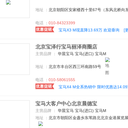
地址 ：
北京朝阳区安家楼西十里67号（东风北桥向东
电话 ：
010-84323399
宝马X3 M现直降13.69万 欢迎垂询
[
北京宝泽行宝马丽泽商圈店
主营品牌 ：
华晨宝马 宝马(进口) 宝马M
地址 ：
北京市丰台区西三环南路59号
电话 ：
010-58061555
宝马X4 M全系热销中 限时优惠达14.0
宝马大客户中心北京晨德宝
主营品牌 ：
华晨宝马 宝马(进口) 宝马M
地址 ：
北京市朝阳区金盏乡东苇路北北京金港展览展示