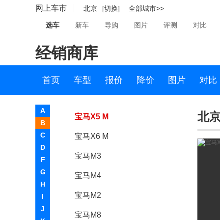
网上车市
北京
[切换]
全部城市>>
宝马iX
选车
新车
导购
图片
评测
对比
宝马i6
经销商库
宝马i4
宝马M
首页
车型
报价
降价
图片
对比
宝马M5
A
北京
宝马X5 M
B
C
宝马X6 M
D
宝马M3
F
G
宝马M4
H
宝马M2
I
J
宝马M8