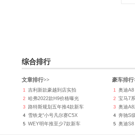
博郡汽车
Bollinger Motors
BRP
布加迪
C
综合排行
长安凯程
文章排行>>
豪车排行
长安跨越
1
吉利新款豪越到店实拍
1
奥迪A8
长安欧尚
2
哈弗2022款H9价格曝光
2
宝马7
3
路特斯规划五年推4款新车
3
奥迪A
长安汽车
4
雪铁龙“小号凡尔赛C5X
4
奔驰S
长安深蓝
5
WEY明年推至少7款新车
5
奥迪S8
长安UNI