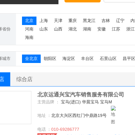
北京
上海
天津
重庆
黑龙江
吉林
辽宁
内
择省份
河南
山东
山西
湖北
湖南
安徽
江苏
浙江
海南
择城市
全北京
朝阳区
海淀区
丰台区
石景山区
昌平
S店
综合店
北京运通兴宝汽车销售服务有限公司
主营品牌 ：
宝马(进口) 华晨宝马 宝马M
地址 ：
北京大兴区西红门中鼎路19号
电话 ：
010-69286777