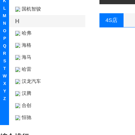
K
L
国机智骏
M
4S店
H
N
O
哈弗
P
海格
Q
R
海马
S
T
哈雷
W
汉龙汽车
X
Y
汉腾
Z
合创
恒驰
恒润汽车