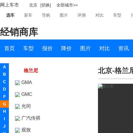
网上车市
北京
[切换]
全部城市>>
G
选车
新车
导购
图片
评测
对比
车型
高合汽车
经销商库
格罗夫
格罗夫
首页
车型
报价
降价
图片
对比
资讯
欧思典
A
北京-格兰
格兰尼
B
C
GMA
D
GMC
F
G
光冈
H
广汽传祺
I
J
观致