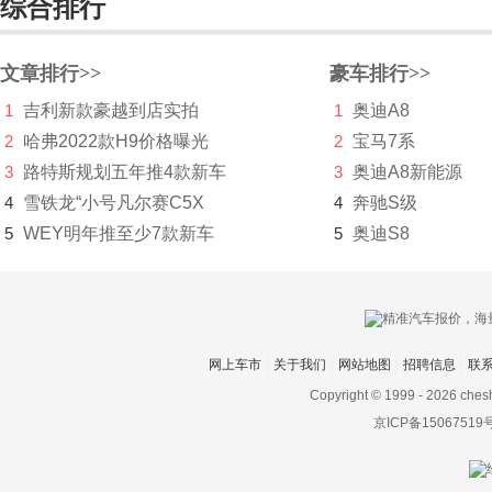
综合排行
恒天
恒源电动汽车
文章排行>>
豪车排行>>
1
吉利新款豪越到店实拍
1
奥迪A8
Hennessey
2
哈弗2022款H9价格曝光
2
宝马7系
合众汽车
3
路特斯规划五年推4款新车
3
奥迪A8新能源
红旗
4
雪铁龙“小号凡尔赛C5X
4
奔驰S级
5
WEY明年推至少7款新车
5
奥迪S8
宏瑞汽车
华晨新日
华凯
网上车市
关于我们
网站地图
招聘信息
联
黄海
Copyright © 1999 -
2026 ches
华骐
京ICP备15067519
华人运通