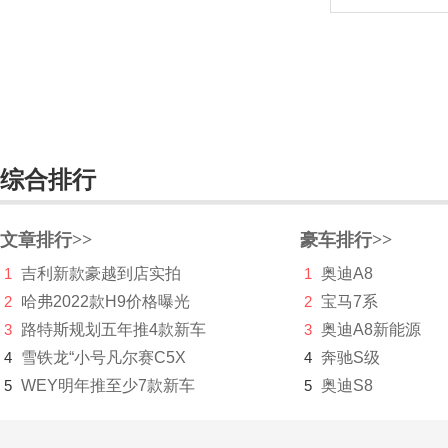
合众汽车
红旗
宏瑞汽车
华晨新日
综合排行
华凯
黄海
文章排行>>
豪车排行>>
华骐
1
吉利新款豪越到店实拍
1
奥迪A8
2
哈弗2022款H9价格曝光
2
宝马7系
华人运通
3
路特斯规划五年推4款新车
3
奥迪A8新能源
华泰
4
雪铁龙“小号凡尔赛C5X
4
奔驰S级
5
WEY明年推至少7款新车
5
奥迪S8
华泰新能源
华为AITO问界