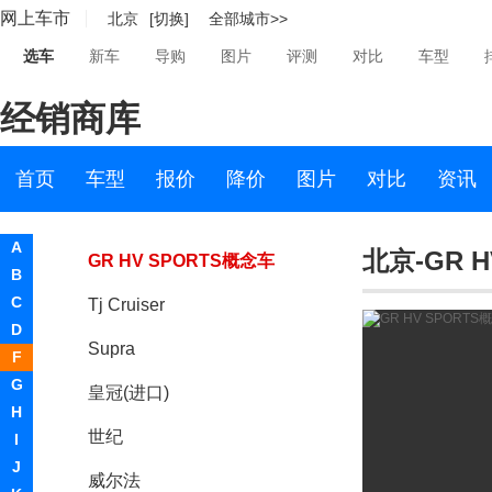
网上车市
北京
[切换]
全部城市>>
Concept
选车
新车
导购
图片
评测
对比
车型
LCV Business Lounge
经销商库
Concept
LCV D-Cargo Concept
首页
车型
报价
降价
图片
对比
资讯
Concept-i Ride概念车
A
北京-GR 
GR HV SPORTS概念车
B
C
Tj Cruiser
D
Supra
F
G
皇冠(进口)
H
世纪
I
J
威尔法