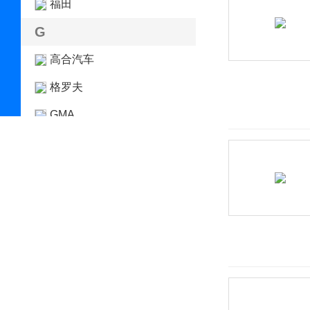
福田
G
高合汽车
格罗夫
GMA
GMC
光冈
广汽传祺
观致
国机智骏
H
哈弗