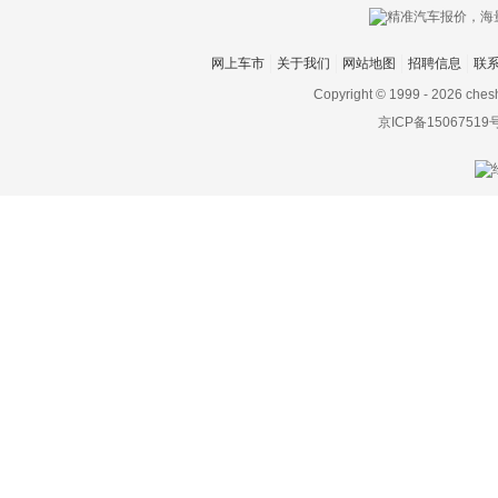
Hyperion
网上车市
关于我们
网站地图
招聘信息
联
I
Copyright © 1999 -
2026 ches
Icona
京ICP备15067519
IONIQ艾尼氪
Italdesign
J
Jeep
江淮
江铃
江铃集团新能源
集度