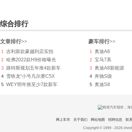
保时捷
宝腾
综合排行
宝沃
BEIJING汽车
文章排行>>
豪车排行>>
北京清行
1
吉利新款豪越到店实拍
1
奥迪A8
2
哈弗2022款H9价格曝光
2
宝马7系
北京越野
3
路特斯规划五年推4款新车
3
奥迪A8新能源
北汽昌河
4
雪铁龙“小号凡尔赛C5X
4
奔驰S级
5
WEY明年推至少7款新车
5
奥迪S8
北汽幻速
北汽瑞翔
北汽威旺
网上车市
关于我们
网站地图
招聘信息
联
北汽新能源
Copyright © 1999 -
2026 ches