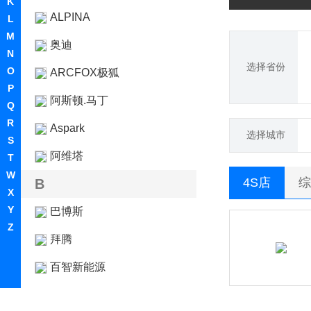
K
ALPINA
L
M
奥迪
N
选择省份
O
ARCFOX极狐
P
阿斯顿.马丁
Q
R
Aspark
选择城市
S
阿维塔
T
W
4S店
综
B
X
Y
巴博斯
Z
拜腾
百智新能源
宝骏