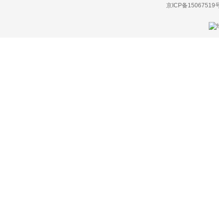
北汽制造
京ICP备15067519
奔驰
奔腾
本田
BeyonCa
标致
比德文汽车
别克
宾利
宾尼法利纳
比速
比亚迪