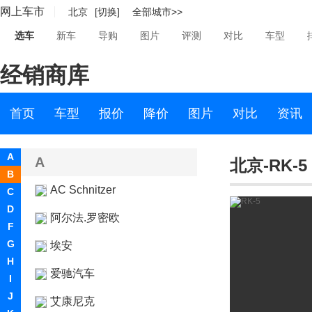
网上车市
北京
[切换]
全部城市>>
选车
新车
导购
图片
评测
对比
车型
经销商库
首页
车型
报价
降价
图片
对比
资讯
A
A
北京-RK-5
B
AC Schnitzer
C
D
阿尔法.罗密欧
F
G
埃安
H
爱驰汽车
I
J
艾康尼克