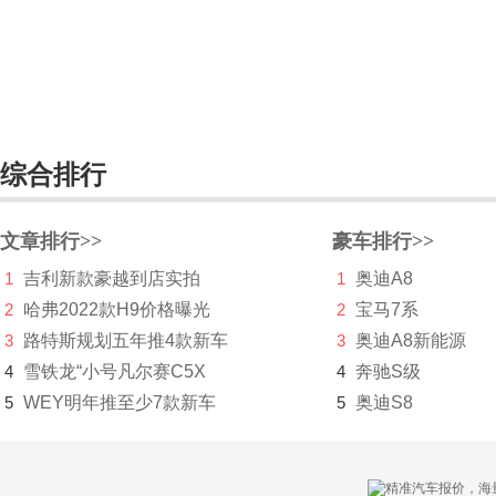
ID. Space Vizzion
Sedric Concept
大众MOIA
大众I.D. R Pikes Peak
综合排行
大众Atlas
文章排行>>
豪车排行>>
大众Atlas Tanoak
1
吉利新款豪越到店实拍
1
奥迪A8
California XXL
2
哈弗2022款H9价格曝光
2
宝马7系
3
路特斯规划五年推4款新车
3
奥迪A8新能源
Transporter
4
雪铁龙“小号凡尔赛C5X
4
奔驰S级
Tarok Concept
5
WEY明年推至少7款新车
5
奥迪S8
途锐新能源
I.D.BUGGY