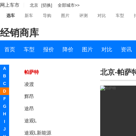
网上车市
北京
[切换]
全部城市>>
途安
选车
新车
导购
图片
评测
对比
车型
Polo
经销商库
途观
朗逸
首页
车型
报价
降价
图片
对比
资讯
大众ID.3
A
北京-帕萨
帕萨特
B
C
凌渡
D
辉昂
F
G
途昂
H
途观L
I
J
途观L新能源