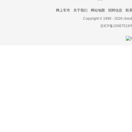
大众ID.3(海外)
网上车市
关于我们
网站地图
招聘信息
联
BlueSport
Copyright © 1999 -
2026 ches
京ICP备15067519
Milano
Nils
Nivus
Taos
ID. ROOMZZ
大众ID.5
Taigo
Virtus
大众ID.LIFE