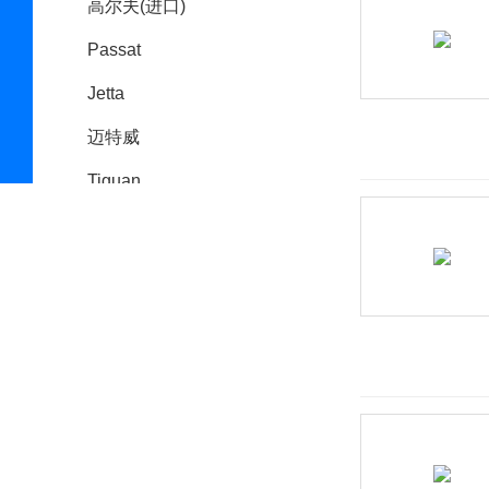
高尔夫(进口)
Passat
Jetta
迈特威
Tiguan
Arteon(进口)
POLO(海外)
途安(海外)
Amarok
大众 UP
Cross Coupe
E-Bugster电动概念车