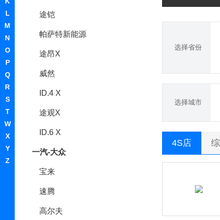
K
L
途铠
M
帕萨特新能源
N
选择省份
O
途昂X
P
威然
Q
R
ID.4 X
S
选择城市
T
途观X
W
ID.6 X
X
4S店
综
Y
一汽-大众
Z
宝来
速腾
高尔夫